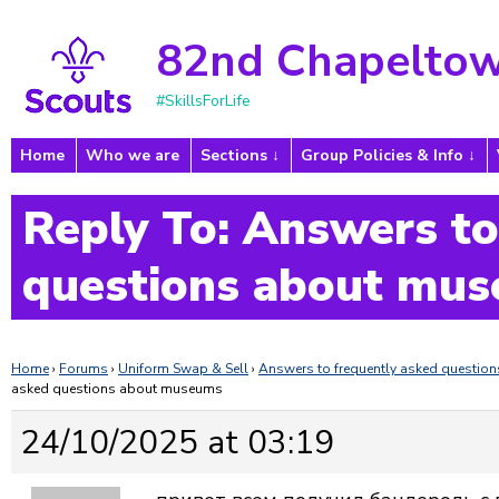
82nd Chapeltow
#SkillsForLife
Home
Who we are
Sections
Group Policies & Info
Reply To: Answers to
questions about mu
Home
›
Forums
›
Uniform Swap & Sell
›
Answers to frequently asked questi
asked questions about museums
24/10/2025 at 03:19