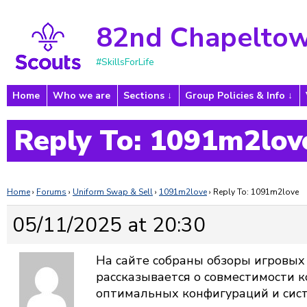
82nd Chapeltow
#SkillsForLife
Home
Who we are
Sections
Group Policies & Info
Reply To: 1091m2lov
Home
›
Forums
›
Uniform Swap & Sell
›
1091m2love
›
Reply To: 1091m2love
05/11/2025 at 20:30
На сайте собраны
обзоры игровых
рассказывается о совместимости 
оптимальных конфигураций и сис