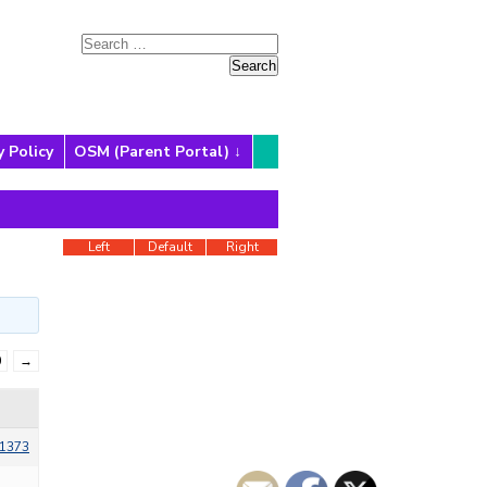
y Policy
OSM (Parent Portal)
Left
Default
Right
0
→
1373