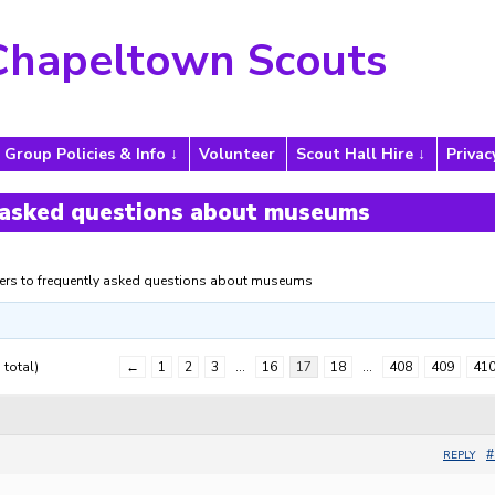
Chapeltown Scouts
Group Policies & Info
Volunteer
Scout Hall Hire
Privac
 asked questions about museums
rs to frequently asked questions about museums
 total)
←
1
2
3
…
16
17
18
…
408
409
41
#
REPLY