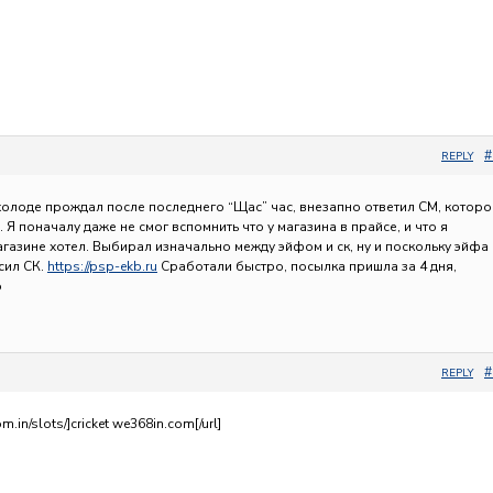
#
REPLY
а холоде прождал после последнего “Щас” час, внезапно ответил CM, котор
 Я поначалу даже не смог вспомнить что у магазина в прайсе, и что я
агазине хотел. Выбирал изначально между эйфом и ск, ну и поскольку эйфа 
сил СК.
https://psp-ekb.ru
Сработали быстро, посылка пришла за 4 дня,
о
#
REPLY
m.in/slots/]cricket we368in.com[/url]