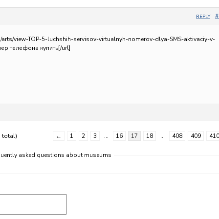
#
REPLY
et/arts/view-TOP-5-luchshih-servisov-virtualnyh-nomerov-dlya-SMS-aktivaciy-v-
ер телефона купить[/url]
 total)
←
1
2
3
…
16
17
18
…
408
409
41
equently asked questions about museums