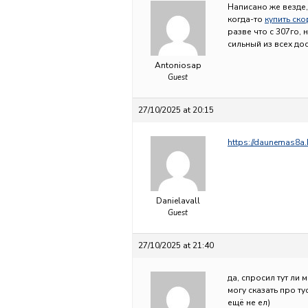
Написано же везде,
когда-то
купить ско
разве что с 307го, 
сильный из всех до
Antoniosap
Guest
27/10/2025 at 20:15
https://daunemas8a
Danielavall
Guest
27/10/2025 at 21:40
да, спросил тут ли
могу сказать про т
ещё не ел)