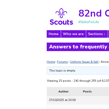
82nd 
#SkillsForLife
Home
Who we are
Sections
Answers to frequently
Home
›
Forums
›
Uniform Swap & Sell
›
Answe
This topic is empty.
Viewing 15 posts - 241 through 255 (of 6,137
Author
Posts
27/10/2025 at 20:00