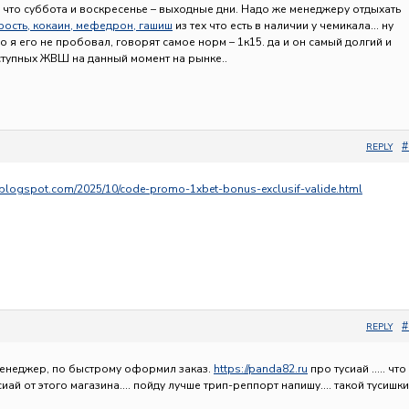
 что суббота и воскресенье – выходные дни. Надо же менеджеру отдыхать
рость, кокаин, мефедрон, гашиш
из тех что есть в наличии у чемикала… ну
но я его не пробовал, говорят самое норм – 1к15. да и он самый долгий и
ступных ЖВШ на данный момент на рынке..
#
REPLY
.blogspot.com/2025/10/code-promo-1xbet-bonus-exclusif-valide.html
#
REPLY
 менеджер, по быстрому оформил заказ.
https://panda82.ru
про тусиай ….. что
усиай от этого магазина…. пойду лучше трип-реппорт напишу…. такой тусишки