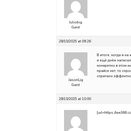
Juliobig
Guest
28/10/2025 at 09:26
В итоге, когда я н
я ещё днём написал.
конкретно в этом м
прайсе нет, то спро
спрятано эффектн
JasonLig
Guest
28/10/2025 at 10:00
[url=https://we368.co