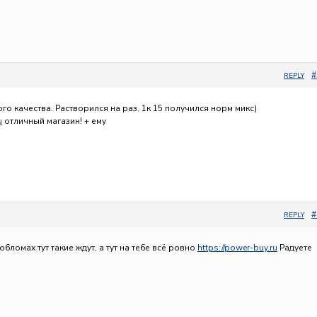
#
REPLY
го качества. Растворился на раз. 1к 15 получился норм микс)
u
отличный магазин! + ему
#
REPLY
о6ломах тут такие ждут, а тут на те6е всё ровно
https://power-buy.ru
Радуете