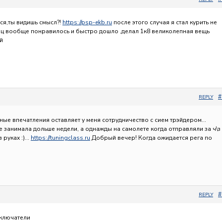
ься,ты видишь смысл?!
https://psp-ekb.ru
после этого случая я стал курить не
рц вообще понравилось и быстро дошло ,делал 1к8 великолепная вещь
й
#
REPLY
ые впечатления оставляет у меня сотрудничество с сием трэйдером…
е занимала дольше недели, а однажды на самолете когда отправляли за ч\з
в руках :)…
https://tuningclass.ru
Добрый вечер! Когда ожидается рега по
#
REPLY
ключатели