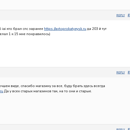
#
REPLY
 iai кто брал спс заранее
https://avtoprokatyeysk.ru
да 203 й тут
елал 1 к 15 мне понравилось)
#
REPLY
чшем виде, спасибо магазину за все, буду брать здесь всегда
ru
Да у всех старых магазинов так, на то они и старые.
#
REPLY