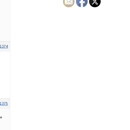
1374
1375
 я