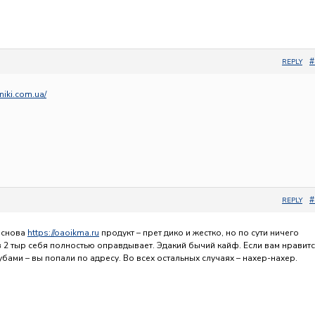
#
REPLY
miki.com.ua/
#
REPLY
 снова
https://oaoikma.ru
продукт – прет дико и жестко, но по сути ничего
в 2 тыр себя полностью оправдывает. Эдакий бычий кайф. Если вам нравит
зубами – вы попали по адресу. Во всех остальных случаях – нахер-нахер.