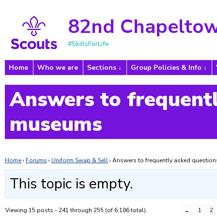
82nd Chapeltow
#SkillsForLife
Home
Who we are
Sections
Group Policies & Info
Answers to frequentl
museums
Home
›
Forums
›
Uniform Swap & Sell
›
Answers to frequently asked questi
This topic is empty.
Viewing 15 posts - 241 through 255 (of 6,186 total)
←
1
2