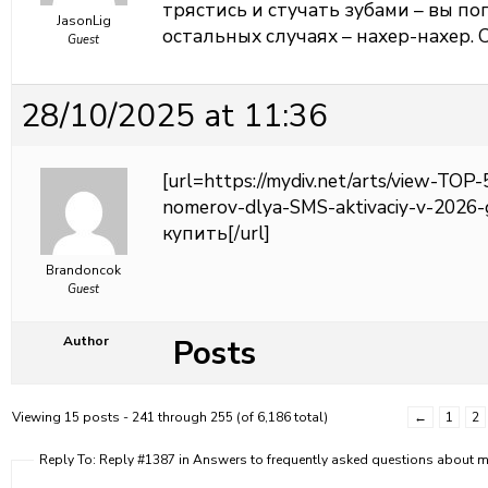
трястись и стучать зубами – вы поп
JasonLig
остальных случаях – нахер-нахер. 
Guest
28/10/2025 at 11:36
[url=https://mydiv.net/arts/view-TOP-
nomerov-dlya-SMS-aktivaciy-v-2026
купить[/url]
Brandoncok
Guest
Posts
Author
Viewing 15 posts - 241 through 255 (of 6,186 total)
←
1
2
Reply To: Reply #1387 in Answers to frequently asked questions about