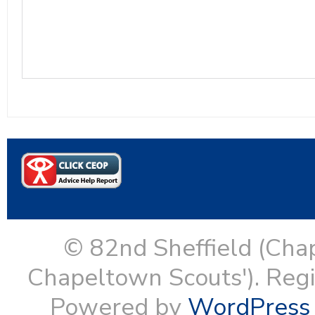
© 82nd Sheffield (Cha
Chapeltown Scouts'). Reg
Powered by
WordPress