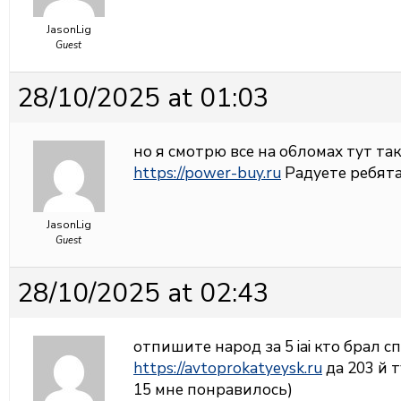
JasonLig
Guest
28/10/2025 at 01:03
но я смотрю все на о6ломах тут так
https://power-buy.ru
Радуете ребята!
JasonLig
Guest
28/10/2025 at 02:43
отпишите народ за 5 iai кто брал с
https://avtoprokatyeysk.ru
да 203 й 
15 мне понравилось)