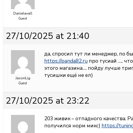
Danielavall
Guest
27/10/2025 at 21:40
да, спросил тут ли менеджер, по б
https://panda82.ru
про тусиай ….. чт
этого магазина…. пойду лучше три
тусишки ещё не ел)
JasonLig
Guest
27/10/2025 at 23:22
203 живик – отпадного качества. Ра
получился норм микс)
https://tunin