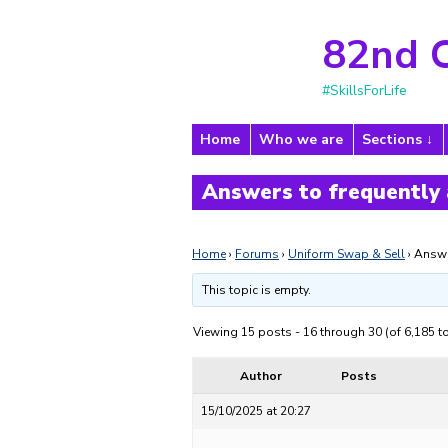
82nd 
#SkillsForLife
Home
Who we are
Sections
Answers to frequently
Home
›
Forums
›
Uniform Swap & Sell
›
Answe
This topic is empty.
Viewing 15 posts - 16 through 30 (of 6,185 to
Author
Posts
15/10/2025 at 20:27