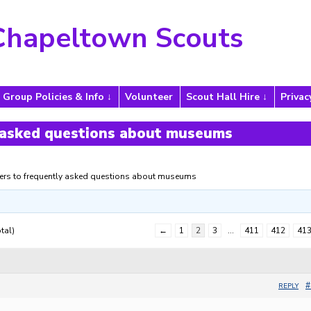
Chapeltown Scouts
Group Policies & Info
Volunteer
Scout Hall Hire
Privac
 asked questions about museums
rs to frequently asked questions about museums
tal)
←
1
2
3
…
411
412
41
#
REPLY