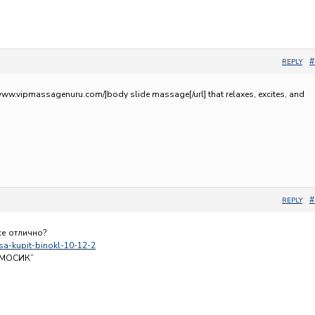
#
REPLY
/www.vipmassagenuru.com/]body slide massage[/url] that relaxes, excites, and
#
REPLY
се отлично?
lisa-kupit-binokl-10-12-2
ИМОСИК”