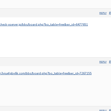
#
REPLY
m.check-xserver.jp/bbs/board.php?bo_table=free&wr_id=6477651
#
REPLY
0bn3viuefqbv6k.com/bbs/board.php?bo_table=free&wr_id=7267155
#
REPLY