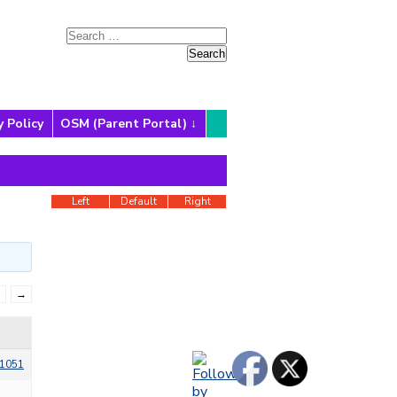
y Policy
OSM (Parent Portal)
Left
Default
Right
3
→
1051