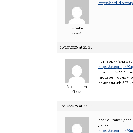
https://card-direc
CoreyKet
Guest
15/10/2025 at 21:36
пот теории 2мл раст
https://telegra.ph/
пришел urb 597 – п
так дерет горло чт
прислали urb 597 ил
MichaelLom
Guest
15/10/2025 at 23:18
если он такой деле
делаю!
https://telegra.ph/B