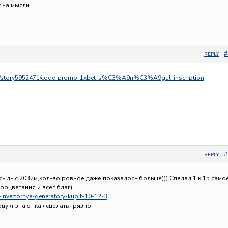
т на мысли
#
REPLY
om/story5952471/code-promo-1xbet-s%C3%A9n%C3%A9gal-inscription
#
REPLY
ыль с 203им,кол-во ровное,даже показалось больше))) Сделал 1 к 15 само
процветания и всег благ)
u-invertornye-generatory-kupit-10-12-3
одукт знают как сделать грязно