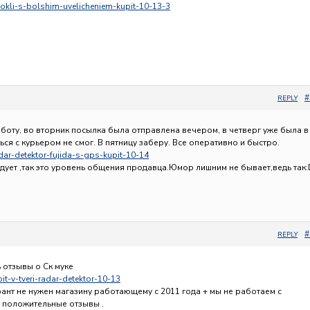
inokli-s-bolshim-uvelicheniem-kupit-10-13-3
#
REPLY
бботу, во вторник посылка была отправлена вечером, в четверг уже была в
ься с курьером не смог. В пятницу заберу. Все оперативно и быстро.
adar-detektor-fujida-s-gps-kupit-10-14
адует ,так это уровень общения продавца.Юмор лишним не бывает,ведь так:
#
REPLY
 отзывы о Ск муке
pit-v-tveri-radar-detektor-10-13
ант не нужен магазину работающему с 2011 года + мы не работаем с
е положительные отзывы .