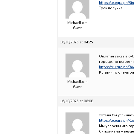
https://telegra.ph/B
Трек получил
MichaelLom
Guest
16/10/2025 at 04:25
Оплатил заказ в су
городе, но встретит
https://telegra.ph/R
Кстати,что очень р
MichaelLom
Guest
16/10/2025 at 06:08
хотели бы услышать
https://telegra.ph/Ku
Мы уверены что гар
биткоинами + везд