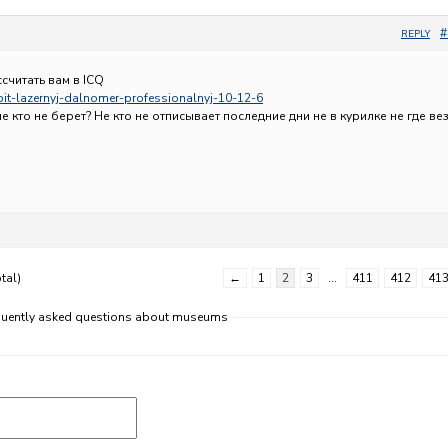
#
REPLY
считать вам в ICQ
upit-lazernyj-dalnomer-professionalnyj-10-12-6
не кто не берет? Не кто не отписывает последние дни не в курилке не где ве
tal)
←
1
2
3
…
411
412
41
equently asked questions about museums