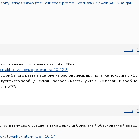
tory.com/listings936460/meilleur-code-promo-1xbet-s%C3%A9n%C3%A9gal
#
REPLY
ворителя на 1г основы,т.е на 150г 300мл.
Kupit-akb-dlya-benzogeneratora-10-12-3
оршок белого цвета,в ацетоне не растоврился, при попытке покурить 1 к 10
о курить его вообще нельзя… вопрос к магазину что с ним делать, и вообще
и что????
#
REPLY
ц,пусть тему свою создаёт!а так аферист,я бональный обаснованный вывод
inokl-levenhuk-atom-kupit-10-14