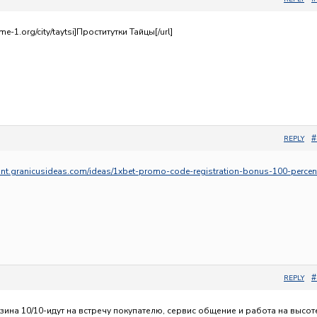
me-1.org/city/taytsi]Проститутки Тайцы[/url]
#
REPLY
.int.granicusideas.com/ideas/1xbet-promo-code-registration-bonus-100-percen
#
REPLY
ина 10/10-идут на встречу покупателю, сервис общение и работа на высот