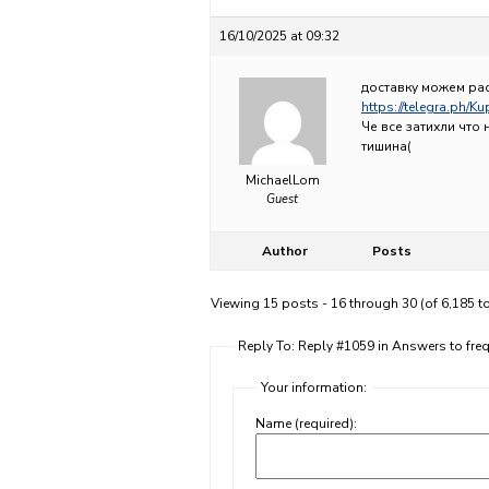
16/10/2025 at 09:32
доставку можем рас
https://telegra.ph/K
Че все затихли что 
тишина(
MichaelLom
Guest
Author
Posts
Viewing 15 posts - 16 through 30 (of 6,185 to
Reply To: Reply #1059 in Answers to fr
Your information:
Name (required):