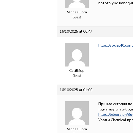
вот это уже наводи
MichaelLom
Guest
16/10/2025 at 00:47
https://social40.c
CecilMup
Guest
16/10/2025 at 01:00
Пришла сегодня пос
то,магазу спасибо,
https://telegra.ph/B
Урал и Chemical пр
MichaelLom