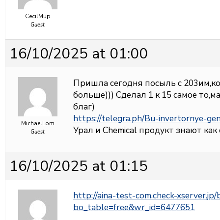
CecilMup
Guest
16/10/2025 at 01:00
Пришла сегодня посыль с 203им,ко
больше))) Сделал 1 к 15 самое то,м
благ)
https://telegra.ph/Bu-invertornye-ge
MichaelLom
Урал и Chemical продукт знают как
Guest
16/10/2025 at 01:15
http://aina-test-com.check-xserver.jp
bo_table=free&wr_id=6477651