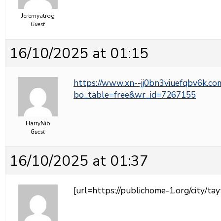
Jeremyatrog
Guest
16/10/2025 at 01:15
https://www.xn--jj0bn3viuefqbv6k.co
bo_table=free&wr_id=7267155
HarryNib
Guest
16/10/2025 at 01:37
[url=https://publichome-1.org/city/t