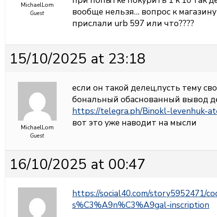
при попытке покурить 1 к 10 так д
MichaelLom
вообще нельзя… вопрос к магазину 
Guest
прислали urb 597 или что????
15/10/2025 at 23:18
если он такой делец,пусть тему сво
бональный обаснованный вывод д
https://telegra.ph/Binokl-levenhuk-a
вот это уже наводит на мысли
MichaelLom
Guest
16/10/2025 at 00:47
https://social40.com/story5952471/c
s%C3%A9n%C3%A9gal-inscription