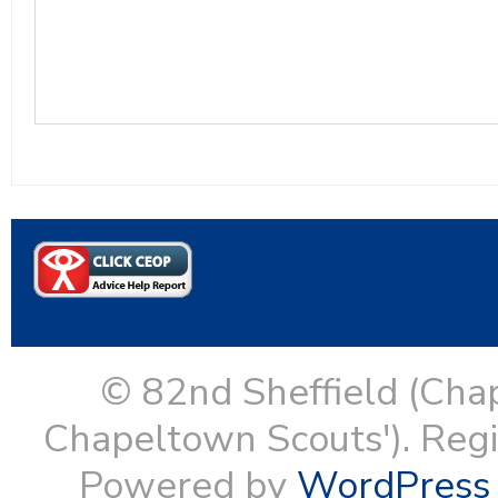
© 82nd Sheffield (Cha
Chapeltown Scouts'). Reg
Powered by
WordPress