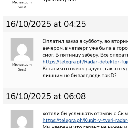
MichaelLom
Guest
16/10/2025 at 04:25
Оплатил заказ в субботу, во втор
вечером, в четверг уже была в горо
смог. В пятницу заберу. Все операт
https://telegra.ph/Radar-detektor-fu
MichaelLom
Кстати,что очень радует ,так это
Guest
лишним не бывает,ведь так:D?
16/10/2025 at 06:08
хотели бы услышать отзывы о Ск м
https://telegra.ph/Kupit-v-tveri-rada
Мы уверены что гарант не нужен м