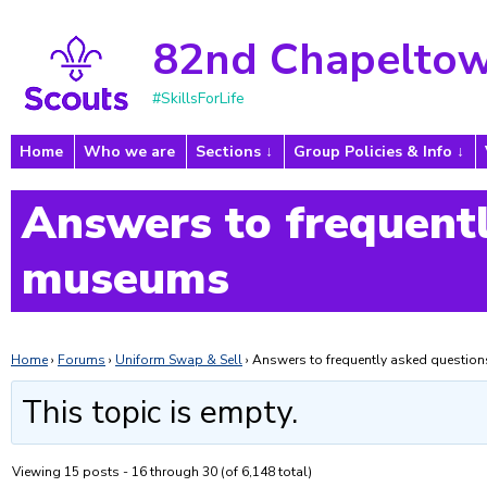
82nd Chapeltow
#SkillsForLife
Home
Who we are
Sections
Group Policies & Info
Answers to frequentl
museums
Home
›
Forums
›
Uniform Swap & Sell
›
Answers to frequently asked questi
This topic is empty.
Viewing 15 posts - 16 through 30 (of 6,148 total)