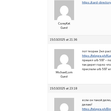
https://card-direc
CoreyKet
Guest
15/10/2025 at 21:36
пот теории 2мл раст
https://telegra.ph/
пришел urb 597 – п
так дерет горло чт
прислали urb 597 ил
MichaelLom
Guest
15/10/2025 at 23:18
если он такой деле
делаю!
https://telegra.ph/B