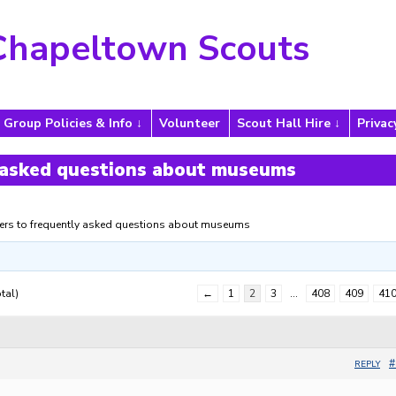
Chapeltown Scouts
Group Policies & Info
Volunteer
Scout Hall Hire
Privac
 asked questions about museums
rs to frequently asked questions about museums
tal)
←
1
2
3
…
408
409
41
#
REPLY