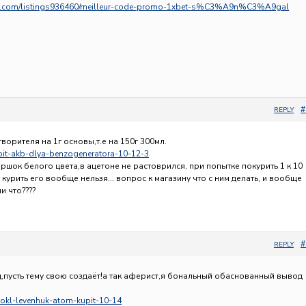
tory.com/listings936460/meilleur-code-promo-1xbet-s%C3%A9n%C3%A9gal
#
REPLY
ворителя на 1г основы,т.е на 150г 300мл.
Kupit-akb-dlya-benzogeneratora-10-12-3
оршок белого цвета,в ацетоне не растоврился, при попытке покурить 1 к 10
о курить его вообще нельзя… вопрос к магазину что с ним делать, и вообще
и что????
#
REPLY
ц,пусть тему свою создаёт!а так аферист,я бональный обаснованный вывод
inokl-levenhuk-atom-kupit-10-14