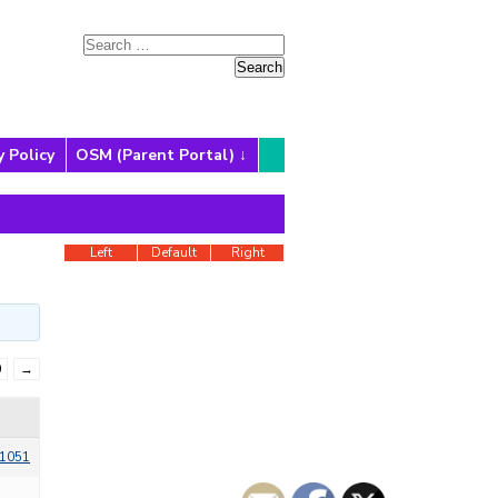
y Policy
OSM (Parent Portal)
Left
Default
Right
0
→
1051