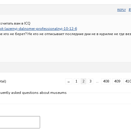
#
REPLY
считать вам в ICQ
upit-lazernyj-dalnomer-professionalnyj-10-12-6
не кто не берет? Не кто не отписывает последние дни не в курилке не где ве
tal)
←
1
2
3
…
408
409
41
equently asked questions about museums