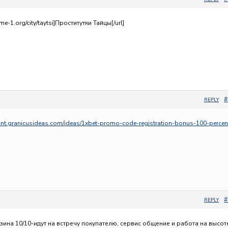
me-1.org/city/taytsi]Проститутки Тайцы[/url]
#
REPLY
.int.granicusideas.com/ideas/1xbet-promo-code-registration-bonus-100-percen
#
REPLY
ина 10/10-идут на встречу покупателю, сервис общение и работа на высот