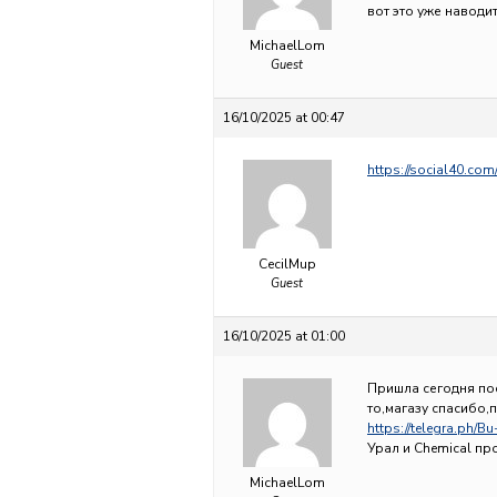
вот это уже наводи
MichaelLom
Guest
16/10/2025 at 00:47
https://social40.c
CecilMup
Guest
16/10/2025 at 01:00
Пришла сегодня пос
то,магазу спасибо,
https://telegra.ph/B
Урал и Chemical пр
MichaelLom