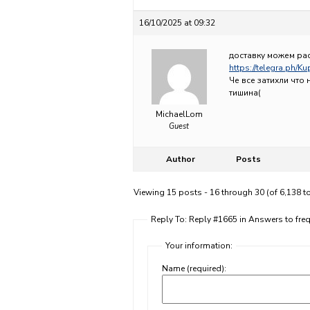
16/10/2025 at 09:32
доставку можем рас
https://telegra.ph/K
Че все затихли что 
тишина(
MichaelLom
Guest
Author
Posts
Viewing 15 posts - 16 through 30 (of 6,138 to
Reply To: Reply #1665 in Answers to fr
Your information:
Name (required):