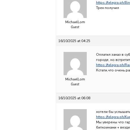
https://telegra.ph/B
Трек получил
MichaelLom
Guest
16/10/2025 at 04:25
Оплатил заказ в су
городе, но встретит
https://telegra.ph/R
Кстати,что очень р
MichaelLom
Guest
16/10/2025 at 06:08
хотели бы услышать
https://telegra.ph/Ku
Мы уверены что гар
биткоинами + везд