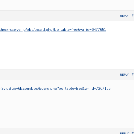
#
REPLY
m.check-xserver.jp/bbs/board.php?bo_table=free&wr_id=6477651
#
REPLY
0bn3viuefqbv6k.com/bbs/board.php?bo_table=free&wr_id=7267155
#
REPLY