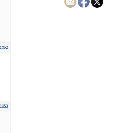
1052
1053