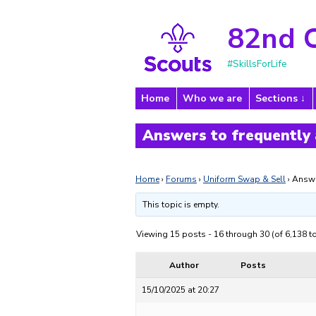
82nd 
#SkillsForLife
Home
Who we are
Sections
Answers to frequently
Home
›
Forums
›
Uniform Swap & Sell
›
Answe
This topic is empty.
Viewing 15 posts - 16 through 30 (of 6,138 to
Author
Posts
15/10/2025 at 20:27