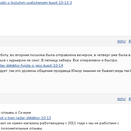
inokli-s-bolshim-uvelicheniem-kupit-10-13-3
#
REPLY
бботу, во вторник посылка была отправлена вечером, в четверг уже была в
ься с курьером не смог. В пятницу заберу. Все оперативно и быстро.
adar-detektor-fujida-s-gps-kupit-10-14
адует ,так это уровень общения продавца.Юмор лишним не бывает,ведь так:
#
REPLY
 отзывы о Ск муке
pit-v-tveri-radar-detektor-10-13
ант не нужен магазину работающему с 2011 года + мы не работаем с
е положительные отзывы .