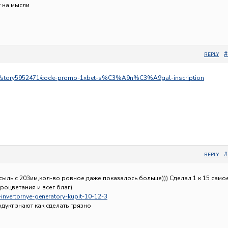
т на мысли
#
REPLY
om/story5952471/code-promo-1xbet-s%C3%A9n%C3%A9gal-inscription
#
REPLY
ыль с 203им,кол-во ровное,даже показалось больше))) Сделал 1 к 15 само
процветания и всег благ)
u-invertornye-generatory-kupit-10-12-3
одукт знают как сделать грязно