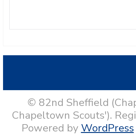
© 82nd Sheffield (Cha
Chapeltown Scouts'). Reg
Powered by
WordPress