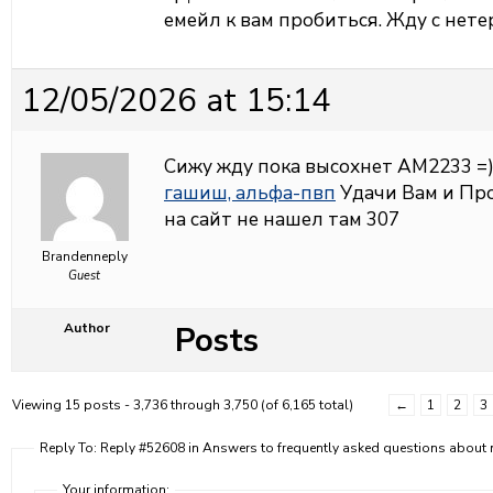
емейл к вам пробиться. Жду с нете
12/05/2026 at 15:14
Сижу жду пока высохнет АМ2233 =
гашиш, альфа-пвп
Удачи Вам и Пр
на сайт не нашел там 307
Brandenneply
Guest
Posts
Author
Viewing 15 posts - 3,736 through 3,750 (of 6,165 total)
←
1
2
3
Reply To: Reply #52608 in Answers to frequently asked questions abou
Your information: