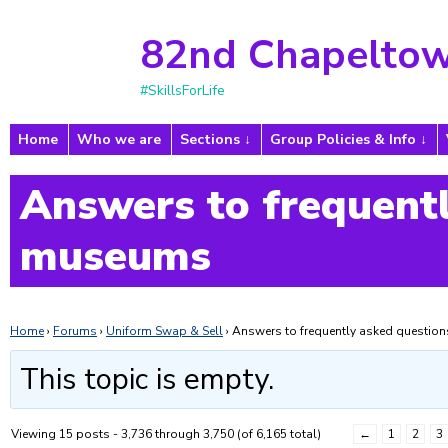
82nd Chapeltow
#SkillsForLife
Home
Who we are
Sections
Group Policies & Info
Answers to frequentl
museums
Home
›
Forums
›
Uniform Swap & Sell
›
Answers to frequently asked questi
This topic is empty.
Viewing 15 posts - 3,736 through 3,750 (of 6,165 total)
←
1
2
3