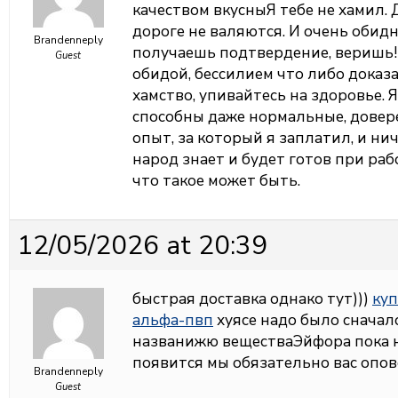
качеством вкусныЯ тебе не хамил. Д
дороге не валяются. И очень обид
Brandenneply
получаешь подтвердение, веришь! 
Guest
обидой, бессилием что либо доказа
хамство, упивайтесь на здоровье. Я
способны даже нормальные, довер
опыт, за который я заплатил, и ни
народ знает и будет готов при ра
что такое может быть.
12/05/2026 at 20:39
быстрая доставка однако тут)))
куп
альфа-пвп
хуясе надо было сначало
названижю веществаЭйфора пока н
появится мы обязательно вас опо
Brandenneply
Guest