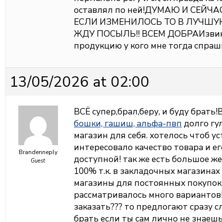
оставлял по ней!ДУМАЮ И СЕЙЧ
ЕСЛИ ИЗМЕНИЛОСЬ ТО В ЛУЧШУЮ
ЖДУ ПОСЫЛЬ!! ВСЕМ ДОБРАИзвинит
продукцию у кого мне тогда спраш
13/05/2026 at 02:00
ВСЁ супер,брал,беру, и буду брать!
бошки, гашиш, альфа-пвп
долго гу
магазин для себя. хотелось чтоб у
интересовало качество товара и ег
Brandenneply
доступной! так же есть большое ж
Guest
100% т.к. в закладочных магазинах
магазины для постоянных покупок 
рассматривалось много вариантов!
заказать??? то предлогают сразу с
брать если ты сам лично не знаешь