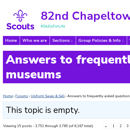
82nd Chapeltow
#SkillsForLife
Home
Who we are
Sections
Group Policies & Info
Answers to frequentl
museums
Home
›
Forums
›
Uniform Swap & Sell
›
Answers to frequently asked questi
This topic is empty.
Viewing 15 posts - 3,751 through 3,765 (of 6,167 total)
←
1
2
3