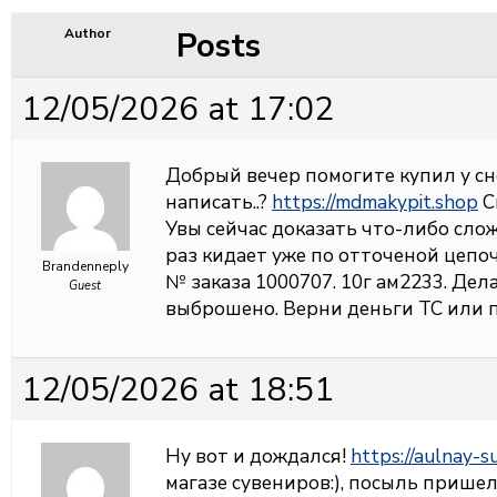
Posts
Author
12/05/2026 at 17:02
Добрый вечер помогите купил у сне
написать..?
https://mdmakypit.shop
С
Увы сейчас доказать что-либо сло
раз кидает уже по отточеной цепо
Brandenneply
№ заказа 1000707. 10г ам2233. Дела
Guest
выброшено. Верни деньги ТС или
12/05/2026 at 18:51
Ну вот и дождался!
https://aulnay-s
магазе сувениров:), посыль пришел