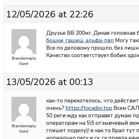
12/05/2026 at 22:26
Друзья ВВ 200мг. Дикая головная б
бошки, гашиш, альфа-пвп
Могу такж
Все по деловому прошло, без лишн
Качество соответствует.бобик здох
Brandenneply
Guest
13/05/2026 at 00:13
как-то перехотелось.. что действи
очень?
https://tocador.top
Всем САЛЮ
50 реги жду как отправят думаю п
операторам на 5\5 отзывчевый ве
Brandenneply
гпишет поделу)! я как то брал тут
Guest
нормально регу и ск, ск правда ка