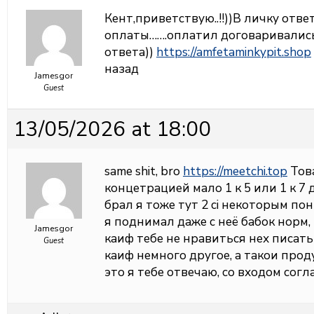
Кент,приветствую..!!))В личку отве
оплаты…….оплатил договаривались
ответа))
https://amfetaminkypit.shop
назад
Jamesgor
Guest
13/05/2026 at 18:00
same shit, bro
https://meetchi.top
Това
концетрацией мало 1 к 5 или 1 к 7
брал я тоже тут 2 ci некоторым по
я поднимал даже с неё бабок норм, 
Jamesgor
каиф тебе не нравиться нех писать
Guest
каиф немного другое, а такои про
это я тебе отвечаю, со входом согл