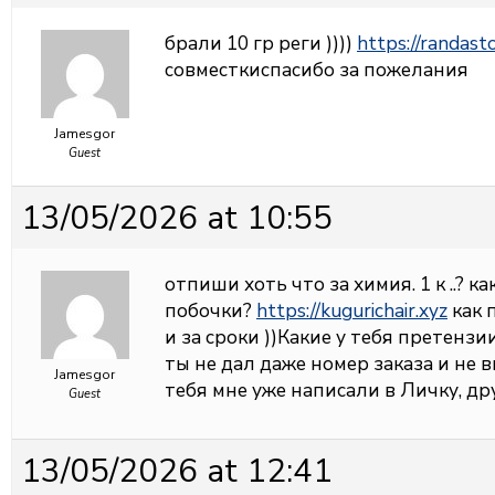
брали 10 гр реги ))))
https://randast
совместкиспасибо за пожелания
Jamesgor
Guest
13/05/2026 at 10:55
отпиши хоть что за химия. 1 к ..? 
побочки?
https://kugurichair.xyz
как 
и за сроки ))Какие у тебя претензи
ты не дал даже номер заказа и не 
Jamesgor
тебя мне уже написали в Личку, др
Guest
13/05/2026 at 12:41