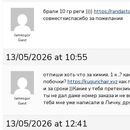
брали 10 гр реги ))))
https://randast
совместкиспасибо за пожелания
Jamesgor
Guest
13/05/2026 at 10:55
отпиши хоть что за химия. 1 к ..? 
побочки?
https://kugurichair.xyz
как 
и за сроки ))Какие у тебя претензи
ты не дал даже номер заказа и не 
Jamesgor
тебя мне уже написали в Личку, др
Guest
13/05/2026 at 12:41