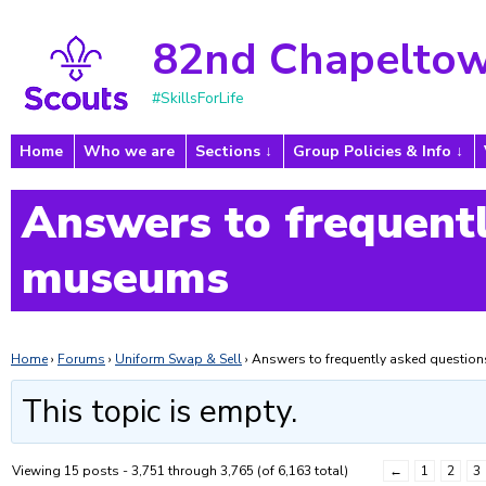
82nd Chapeltow
#SkillsForLife
Home
Who we are
Sections
Group Policies & Info
Answers to frequentl
museums
Home
›
Forums
›
Uniform Swap & Sell
›
Answers to frequently asked questi
This topic is empty.
Viewing 15 posts - 3,751 through 3,765 (of 6,163 total)
←
1
2
3