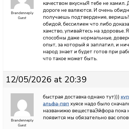
качеством вкусныЯ тебе не хамил. Д
дороге не валяются. И очень обид
Brandenneply
получаешь подтвердение, веришь! 
Guest
обидой, бессилием что либо доказа
хамство, упивайтесь на здоровье. Я
способны даже нормальные, довер
опыт, за который я заплатил, и ни
народ знает и будет готов при ра
что такое может быть.
12/05/2026 at 20:39
быстрая доставка однако тут)))
куп
альфа-пвп
хуясе надо было сначало
названижю веществаЭйфора пока н
появится мы обязательно вас опо
Brandenneply
Guest