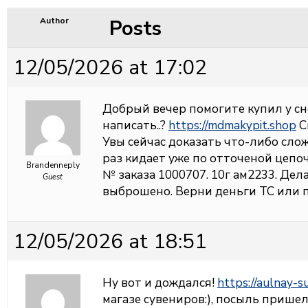
Posts
Author
12/05/2026 at 17:02
Добрый вечер помогите купил у сне
написать..?
https://mdmakypit.shop
С
Увы сейчас доказать что-либо сло
раз кидает уже по отточеной цепо
Brandenneply
№ заказа 1000707. 10г ам2233. Дела
Guest
выброшено. Верни деньги ТС или
12/05/2026 at 18:51
Ну вот и дождался!
https://aulnay-s
магазе сувениров:), посыль пришел