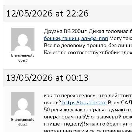
12/05/2026 at 22:26
Друзья ВВ 200мг. Дикая головная б
бошки, гашиш, альфа-пвп
Могу такж
Все по деловому прошло, без лишн
Качество соответствует.бобик здох
Brandenneply
Guest
13/05/2026 at 00:13
как-то перехотелось.. что действи
очень?
https://tocador.top
Всем САЛЮ
50 реги жду как отправят думаю п
операторам на 5\5 отзывчевый ве
Brandenneply
гпишет поделу)! я как то брал тут
Guest
нормально регу и ск, ск правда ка