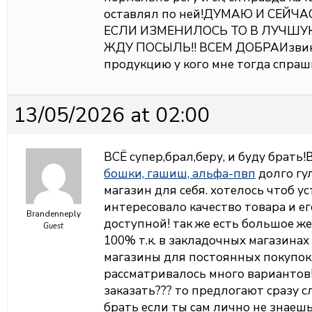
оставлял по ней!ДУМАЮ И СЕЙЧ
ЕСЛИ ИЗМЕНИЛОСЬ ТО В ЛУЧШУЮ
ЖДУ ПОСЫЛЬ!! ВСЕМ ДОБРАИзвинит
продукцию у кого мне тогда спраш
13/05/2026 at 02:00
ВСЁ супер,брал,беру, и буду брать!
бошки, гашиш, альфа-пвп
долго гу
магазин для себя. хотелось чтоб у
интересовало качество товара и ег
Brandenneply
доступной! так же есть большое ж
Guest
100% т.к. в закладочных магазинах
магазины для постоянных покупок 
рассматривалось много вариантов!
заказать??? то предлогают сразу с
брать если ты сам лично не знаешь