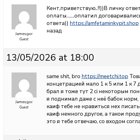
Кент,приветствую..!!))В личку отве
оплаты…….оплатил договаривались
ответа))
https://amfetaminkypit.shop
назад
Jamesgor
Guest
13/05/2026 at 18:00
same shit, bro
https://meetchi.top
Това
концетрацией мало 1 к 5 или 1 к 7
брал я тоже тут 2 ci некоторым по
я поднимал даже с неё бабок норм, 
Jamesgor
каиф тебе не нравиться нех писать
Guest
каиф немного другое, а такои про
это я тебе отвечаю, со входом согл