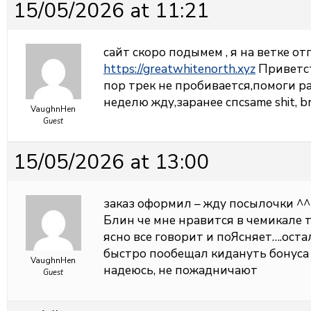
15/05/2026 at 11:21
сайт скоро подымем , я на ветке о
https://greatwhitenorth.xyz
Приветст
пор трек не пробивается,помоги р
неделю жду,заранее спсsame shit, b
VaughnHen
Guest
15/05/2026 at 13:00
заказ оформил – жду посылочки ^
Блин че мне нравится в чемикале т
ясно все говорит и поЯсняет….остал
быстро пообещал кидануть бонуса
VaughnHen
надеюсь, не пожадничают
Guest