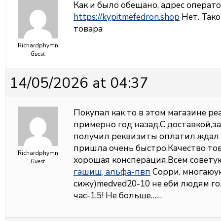
Как и было обещано, адрес операто
https://kypitmefedron.shop
Нет. Тако
товара
Richardphymn
Guest
14/05/2026 at 04:37
Покупал как то в этом магазине ре
примерно год назад.С доставкой,за
получил реквизиты оплатил ждал 
пришла очень быстро.Качество то
Richardphymn
хорошая консперация.Всем совет
Guest
гашиш, альфа-пвп
Сорри, многаюук
сижу)medved20-10 не еби людям голов
час-1,5! Не больше……