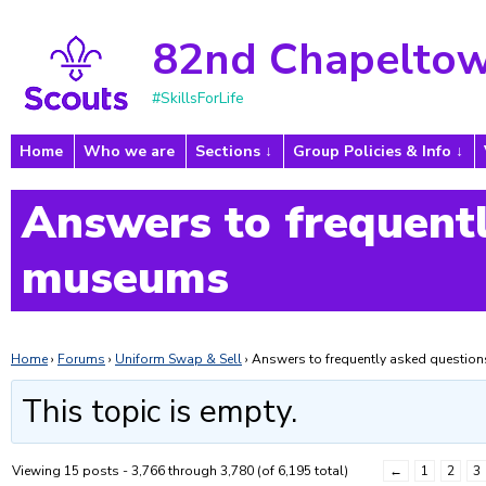
82nd Chapeltow
#SkillsForLife
Home
Who we are
Sections
Group Policies & Info
Answers to frequentl
museums
Home
›
Forums
›
Uniform Swap & Sell
›
Answers to frequently asked questi
This topic is empty.
Viewing 15 posts - 3,766 through 3,780 (of 6,195 total)
←
1
2
3