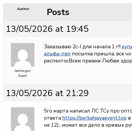
Posts
Author
13/05/2026 at 19:45
Заказываю 2c-I для начала 1 г!!
куп
альфа-пвп
посылка пришла, все чот
респектосВсем привки Любви здор
Jamesgor
Guest
13/05/2026 at 21:29
5го марта написал ЛС ТСу про опто
ответа
https://berkahjayaevent.top
в 
не 12)…может все дело в кривых ру