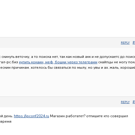
#
REPLY
 скинуть веточку, а то поиска нет, так как новый акк и не допускаетс до поис
гал-рс.биз
купить кокаин, меф, бошки через телеграмм
скайпцы не могу пок
ческим причинам. хотелось бы связаться по мылу, но увы и ах. жаль, хороши
#
REPLY
ый день.
https://ipconf2024.ru
Магазин работатет? отпишите кто совершил
 время