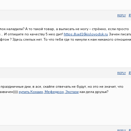
#
REPLY
к наладили? А то такой товар, а выписать не могу – стрёмно, если просто
… И отпишите по качеству 5 мео дмт!
https://sad16kislovodsk.ru
Зачем писат
том ? Здесь слепых нет. То что тебя где то кинули к нам никакого отношен
#
REPLY
 праздничные дни, в асе, скайпе отвечать не будут, но это не значит, что
ахвачен))))
купить Кокаин, Мефедрон, Экстази
как дела друзья?
#
REPLY