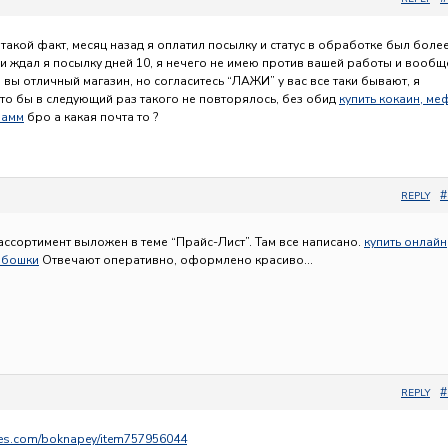
 такой факт, месяц назад я оплатил посылку и статус в обработке был боле
 и ждал я посылку дней 10, я нечего не имею против вашей работы и вообщ
, вы отличный магазин, но согласитесь “ЛАЖИ” у вас все таки бывают, я
что бы в следующий раз такого не повторялось, без обид
купить кокаин, ме
рамм
бро а какая почта то ?
#
REPLY
ассортимент выложен в теме “Прайс-Лист”. Там все написано.
купить онлайн
 бошки
Отвечают оперативно, оформлено красиво…
#
REPLY
rees.com/boknapey/item757956044