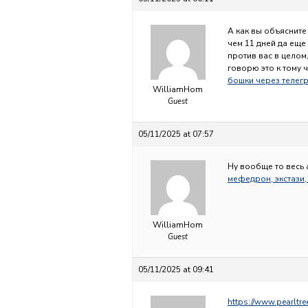
А как вы объясните
чем 11 дней да еще
против вас в целом
говорю это к тому 
бошки через телег
WilliamHom
Guest
05/11/2025 at 07:57
Ну вообще то весь 
мефедрон, экстази,
WilliamHom
Guest
05/11/2025 at 09:41
https://www.pearlt