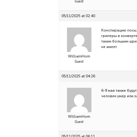
Guest
05/11/2025 at 02:40
Конспирацию посыло
гриперы в конверте
таким большим шриф
не имеет.
WilliamHom
Guest
05/11/2025 at 04:26
6-9 мая также будут
человек умер или з
WilliamHom
Guest
05/11/2025 at 06:11