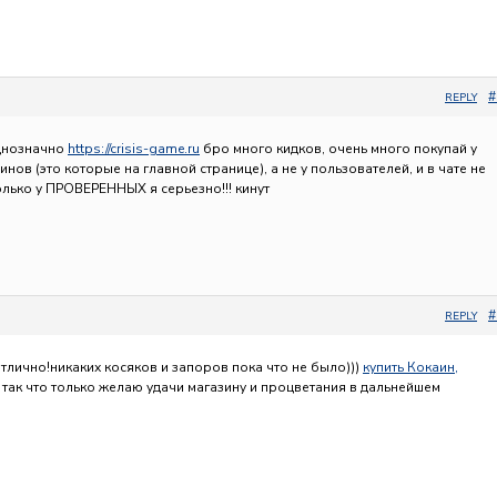
#
REPLY
однозначно
https://crisis-game.ru
бро много кидков, очень много покупай у
нов (это которые на главной странице), а не у пользователей, и в чате не
олько у ПРОВЕРЕННЫХ я серьезно!!! кинут
#
REPLY
тлично!никаких косяков и запоров пока что не было)))
купить Кокаин,
так что только желаю удачи магазину и процветания в дальнейшем