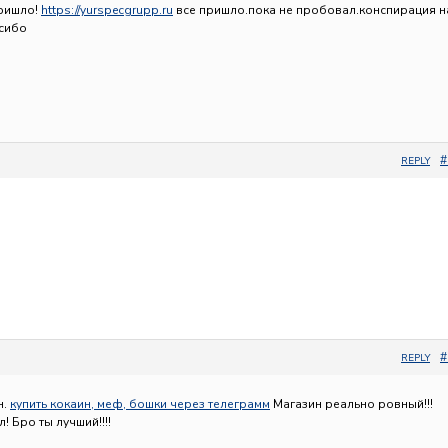
пришло!
https://yurspecgrupp.ru
все пришло.пока не пробовал.конспирация н
сибо
#
REPLY
#
REPLY
н.
купить кокаин, меф, бошки через телеграмм
Магазин реально ровный!!!
! Бро ты лучший!!!!