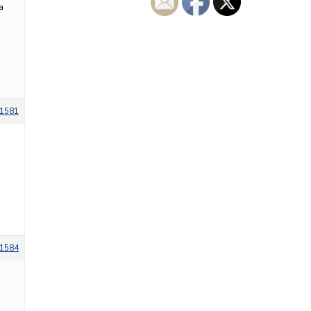
а
1581
1584