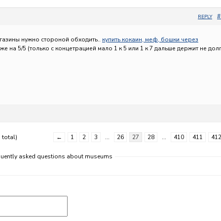
#
REPLY
газины нужно стороной обходить..
купить кокаин, меф, бошки через
е на 5/5 (только с концетрацией мало 1 к 5 или 1 к 7 дальше держит не дол
 total)
←
1
2
3
…
26
27
28
…
410
411
41
equently asked questions about museums