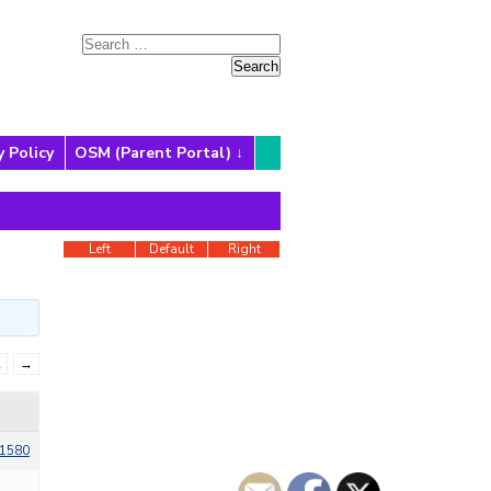
y Policy
OSM (Parent Portal)
Left
Default
Right
2
→
1580