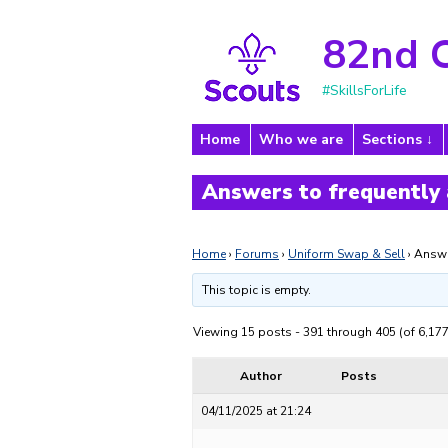
82nd 
#SkillsForLife
Home
Who we are
Sections
Answers to frequently
Home
›
Forums
›
Uniform Swap & Sell
›
Answe
This topic is empty.
Viewing 15 posts - 391 through 405 (of 6,177
Author
Posts
04/11/2025 at 21:24