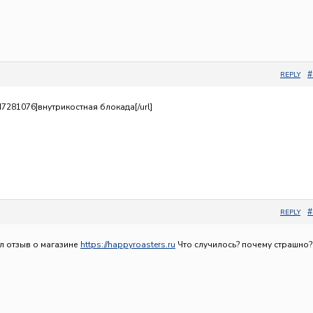
#
REPLY
/id7281076]внутрикостная блокада[/url]
#
REPLY
л отзыв о магазине
https://happyroasters.ru
Что случилось? почему страшно?