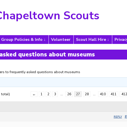
Chapeltown Scouts
Group Policies & Info
Volunteer
Scout Hall Hire
Privac
 asked questions about museums
rs to frequently asked questions about museums
 total)
←
1
2
3
…
26
27
28
…
410
411
41
#
REPLY