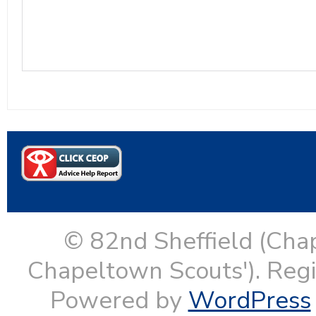
© 82nd Sheffield (Cha
Chapeltown Scouts'). Reg
Powered by
WordPress