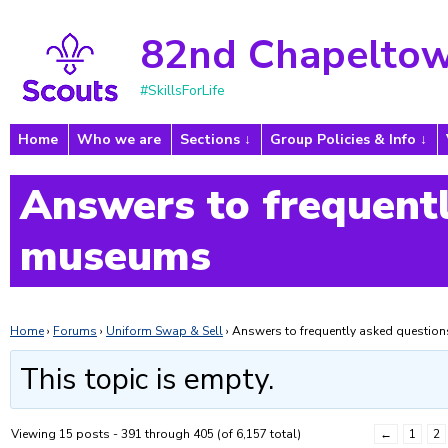
82nd Chapeltow
#SkillsForLife
Home
Who we are
Sections
Group Policies & Info
Answers to frequentl
museums
Home
›
Forums
›
Uniform Swap & Sell
›
Answers to frequently asked questi
This topic is empty.
Viewing 15 posts - 391 through 405 (of 6,157 total)
←
1
2