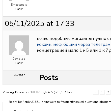
Ernestcedly
Guest
05/11/2025 at 17:33
всяко подобные магазины нужно с
кокаин, меф, бошки через телегра
концетрацией мало 1 к 5 или 1 к 7
Davidlog
Guest
Posts
Author
Viewing 15 posts - 391 through 405 (of 6,157 total)
←
1
2
Reply To: Reply #1661 in Answers to frequently asked questions about