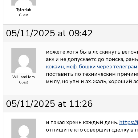
Tylerduh
Guest
05/11/2025 at 09:42
можете хотя бы в лс скинуть веточк
акк и не допускаетс до поиска, ран
кокаин, меф, бошки через телегра
поставить по техническим причина
WilliamHom
мылу, но увы и ах. жаль, хороший 
Guest
05/11/2025 at 11:26
и такая хрень каждый день.
https:/
отпишите кто совершил сделку в 