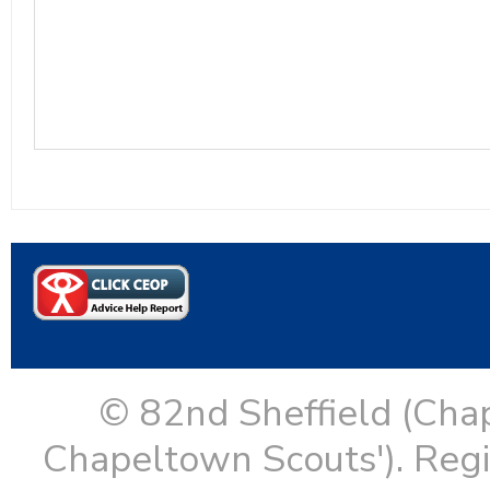
© 82nd Sheffield (Cha
Chapeltown Scouts'). Reg