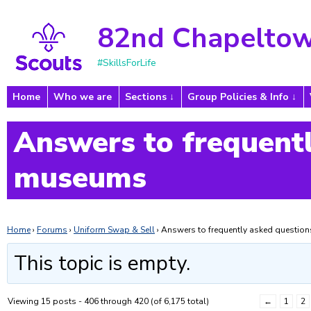
82nd Chapeltow
#SkillsForLife
Home
Who we are
Sections
Group Policies & Info
Answers to frequentl
museums
Home
›
Forums
›
Uniform Swap & Sell
›
Answers to frequently asked questi
This topic is empty.
Viewing 15 posts - 406 through 420 (of 6,175 total)
←
1
2