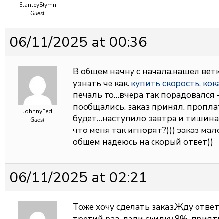
StanleyStymn
Guest
06/11/2025 at 00:36
В общем начну с начала.нашел вет
узнать че как.
купить скорость, ко
печаль то…вчера так порадовался 
пообщались, заказ принял, пропла
JohnnyFed
будет…наступило завтра и тишина…в
Guest
что меня так игнорят?))) заказ мал
общем надеюсь на скорый ответ))
06/11/2025 at 02:21
Тоже хочу сделать заказ.Жду отве
третий раз, дали скидку 8%, прият