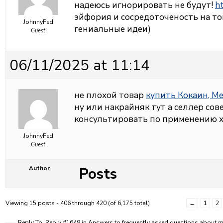
надеюсь игнорировать не будут!
ht
эйфория и сосредоточеность на том
JohnnyFed
гениальные идеи)
Guest
06/11/2025 at 11:14
не плохой товар
купить Кокаин, М
ну или накрайняк тут а селлер со
консультировать по применению х
JohnnyFed
Guest
Posts
Author
Viewing 15 posts - 406 through 420 (of 6,175 total)
←
1
2
Reply To: Reply #1649 in Answers to frequently asked questions about