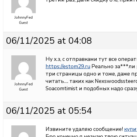
JohnnyFed
Guest
06/11/2025 at 04:08
Ну х.з, с отправками тут все операт
https://estom29.ru
Реально за***ли 
три страницы одно и тоже, даже п
читать…. таких как Nexswoodssteerc
JohnnyFed
Soacomtimist и подобных надо сразу
Guest
06/11/2025 at 05:54
Извините удаляю сообщение!
купи
Бро конечно я незнаю твою ситуац