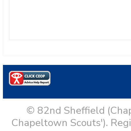
© 82nd Sheffield (Cha
Chapeltown Scouts'). Reg