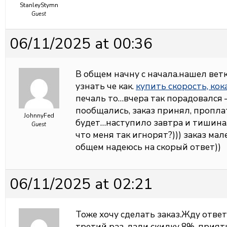
StanleyStymn
Guest
06/11/2025 at 00:36
В общем начну с начала.нашел вет
узнать че как.
купить скорость, ко
печаль то…вчера так порадовался 
пообщались, заказ принял, пропла
JohnnyFed
будет…наступило завтра и тишина…в
Guest
что меня так игнорят?))) заказ мал
общем надеюсь на скорый ответ))
06/11/2025 at 02:21
Тоже хочу сделать заказ.Жду отве
третий раз, дали скидку 8%, прият