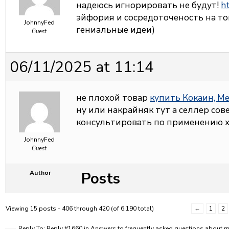
надеюсь игнорировать не будут!
ht
эйфория и сосредоточеность на том
JohnnyFed
гениальные идеи)
Guest
06/11/2025 at 11:14
не плохой товар
купить Кокаин, М
ну или накрайняк тут а селлер со
консультировать по применению х
JohnnyFed
Guest
Posts
Author
Viewing 15 posts - 406 through 420 (of 6,190 total)
←
1
2
Reply To: Reply #1660 in Answers to frequently asked questions about