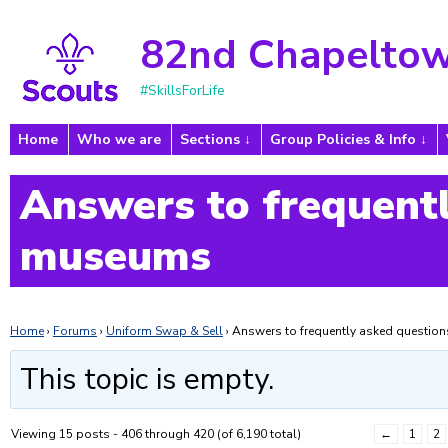
82nd Chapeltow
#SkillsForLife
Home
Who we are
Sections
Group Policies & Info
Answers to frequentl
museums
Home
›
Forums
›
Uniform Swap & Sell
›
Answers to frequently asked questi
This topic is empty.
Viewing 15 posts - 406 through 420 (of 6,190 total)
←
1
2