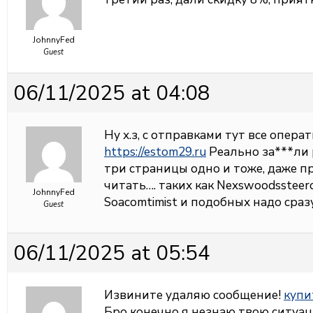
JohnnyFed
Guest
06/11/2025 at 04:08
Ну х.з, с отправками тут все операт
https://estom29.ru
Реально за***ли 
три страницы одно и тоже, даже п
читать…. таких как Nexswoodssteerc
JohnnyFed
Soacomtimist и подобных надо сразу
Guest
06/11/2025 at 05:54
Извините удаляю сообщение!
купи
Бро конечно я незнаю твою ситуац