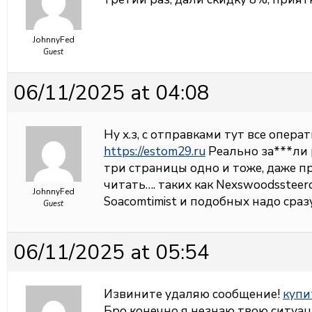
JohnnyFed
Guest
06/11/2025 at 04:08
Ну х.з, с отправками тут все операт
https://estom29.ru
Реально за***ли 
три страницы одно и тоже, даже п
читать…. таких как Nexswoodssteerc
JohnnyFed
Soacomtimist и подобных надо сразу
Guest
06/11/2025 at 05:54
Извините удаляю сообщение!
купи
Бро конечно я незнаю твою ситуац