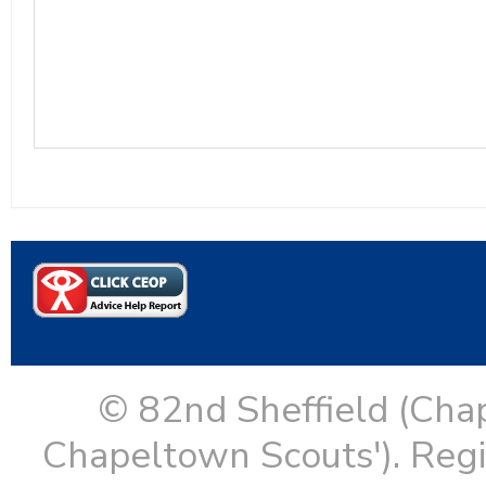
© 82nd Sheffield (Cha
Chapeltown Scouts'). Reg