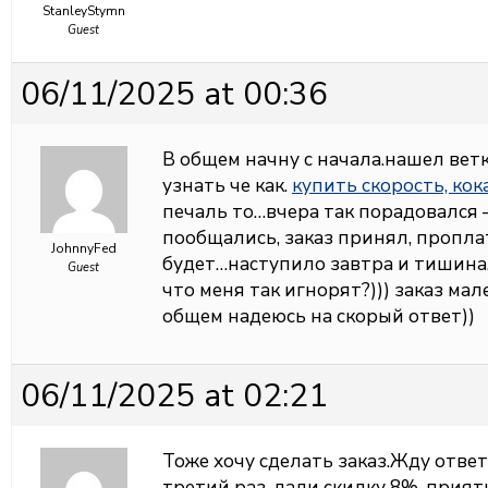
StanleyStymn
Guest
06/11/2025 at 00:36
В общем начну с начала.нашел вет
узнать че как.
купить скорость, ко
печаль то…вчера так порадовался 
пообщались, заказ принял, пропла
JohnnyFed
будет…наступило завтра и тишина…в
Guest
что меня так игнорят?))) заказ мал
общем надеюсь на скорый ответ))
06/11/2025 at 02:21
Тоже хочу сделать заказ.Жду отве
третий раз, дали скидку 8%, прият