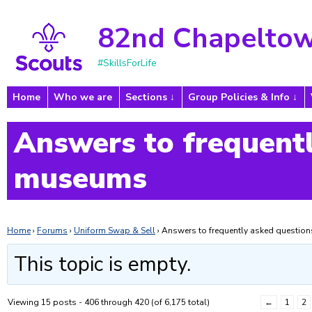
82nd Chapeltow
#SkillsForLife
Home
Who we are
Sections
Group Policies & Info
Answers to frequentl
museums
Home
›
Forums
›
Uniform Swap & Sell
›
Answers to frequently asked questi
This topic is empty.
Viewing 15 posts - 406 through 420 (of 6,175 total)
←
1
2