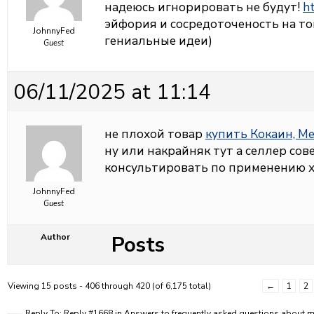
надеюсь игнорировать не будут!
ht
эйфория и сосредоточеность на том
JohnnyFed
гениальные идеи)
Guest
06/11/2025 at 11:14
не плохой товар
купить Кокаин, М
ну или накрайняк тут а селлер со
консультировать по применению х
JohnnyFed
Guest
Posts
Author
Viewing 15 posts - 406 through 420 (of 6,175 total)
←
1
2
Reply To: Reply #1668 in Answers to frequently asked questions about