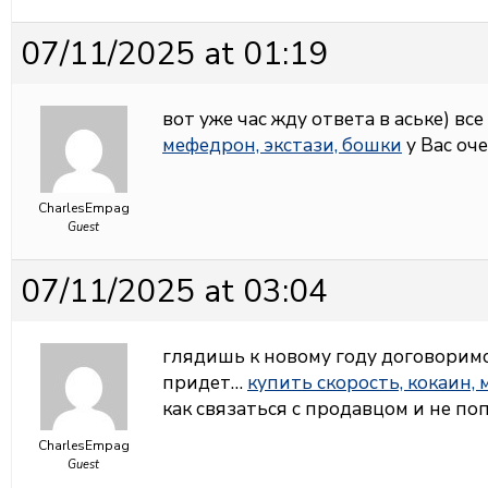
07/11/2025 at 01:19
вот уже час жду ответа в аське) вс
мефедрон, экстази, бошки
у Вас оч
CharlesEmpag
Guest
07/11/2025 at 03:04
глядишь к новому году договоримся
придет…
купить скорость, кокаин,
как связаться с продавцом и не по
CharlesEmpag
Guest