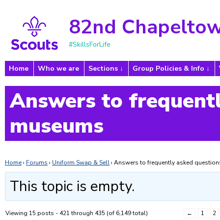
82nd Chapeltow
#SkillsForLife
Home
Who we are
Sections
Group Policies & Info
Answers to frequentl
museums
Home
›
Forums
›
Uniform Swap & Sell
›
Answers to frequently asked questi
This topic is empty.
Viewing 15 posts - 421 through 435 (of 6,149 total)
←
1
2