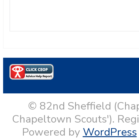
© 82nd Sheffield (Cha
Chapeltown Scouts'). Reg
Powered by
WordPress