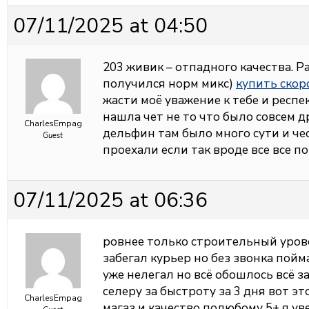
07/11/2025 at 04:50
203 живик – отпадного качества. Ра
получился норм микс)
купить скор
жасти моё уважение к тебе и респек
нашла чет не то что было совсем д
CharlesEmpag
дельфин там было много сути и чес
Guest
проехали если так вроде все все п
07/11/2025 at 06:36
ровнее только строительный уров
забегал курьер но без звонка пой
уже нелегал но всё обошлось всё з
селеру за быстроту за 3 дня вот 
CharlesEmpag
магаз и качество полюбому 5+ я уве