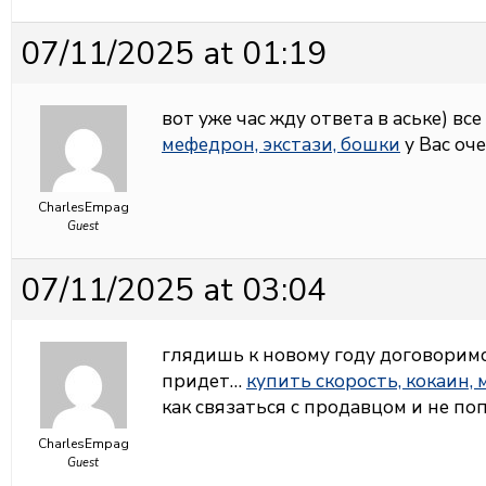
07/11/2025 at 01:19
вот уже час жду ответа в аське) вс
мефедрон, экстази, бошки
у Вас оч
CharlesEmpag
Guest
07/11/2025 at 03:04
глядишь к новому году договоримся
придет…
купить скорость, кокаин,
как связаться с продавцом и не по
CharlesEmpag
Guest