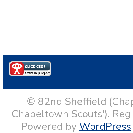
© 82nd Sheffield (Cha
Chapeltown Scouts'). Reg
Powered by
WordPress