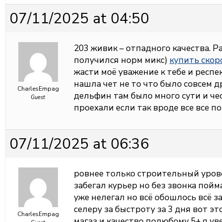
07/11/2025 at 04:50
203 живик – отпадного качества. Ра
получился норм микс)
купить скор
жасти моё уважение к тебе и респек
нашла чет не то что было совсем д
CharlesEmpag
дельфин там было много сути и чес
Guest
проехали если так вроде все все п
07/11/2025 at 06:36
ровнее только строительный уров
забегал курьер но без звонка пой
уже нелегал но всё обошлось всё з
селеру за быстроту за 3 дня вот 
CharlesEmpag
магаз и качество полюбому 5+ я уве