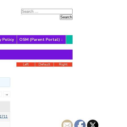
y Policy
OSM (Parent Portal)
Left
Default
Right
1
→
1711