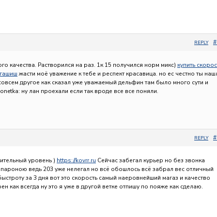
#
REPLY
ого качества. Растворился на раз. 1к 15 получился норм микс)
купить скорос
 гашиш
жасти моё уважение к тебе и респект красавица. но ес честно ты наш
 совсем другое как сказал уже уважаемый дельфин там было много сути и
onetka: ну лан проехали если так вроде все все поняли.
#
REPLY
ительный уровень )
https://kovrr.ru
Сейчас забегал курьер но без звонка
пароною ведь 203 уже нелегал но всё обошлось всё забрал вес отличный
быстроту за 3 дня вот это скорость самый наеровнейший магаз и качество
ен как всегда ну это я уже в другой ветке отпишу по пояже как сделаю.