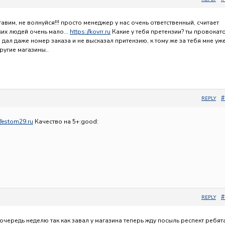
тавим, не волнуйся!!! просто менеджер у нас очень ответственный, считает
аких людей очень мало…
https://kovrr.ru
Какие у тебя претензии? ты провокат
не дал даже номер заказа и не высказал притензию, к тому же за тебя мне уж
ругие магазины..
#
REPLY
//estom29.ru
Качество на 5+:good:
#
REPLY
чередь неделю так как завал у магазина теперь жду посыль респект ребят