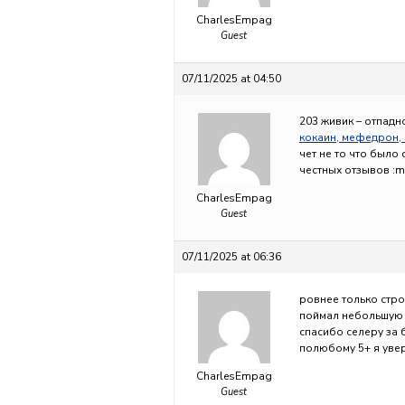
CharlesEmpag
Guest
07/11/2025 at 04:50
203 живик – отпадн
кокаин, мефедрон,
чет не то что было
честных отзывов :m
CharlesEmpag
Guest
07/11/2025 at 06:36
ровнее только стро
поймал небольшую 
спасибо селеру за 
полюбому 5+ я увер
CharlesEmpag
Guest