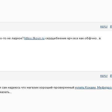
#
REPLY
о-то не ладное?
https://kovrr.ru
сердцебеение крч все как обфчно , в
#
REPLY
я сам надеюсь что магазин хороший-проверенный
купить Кокаин, Мефедро
сказать…