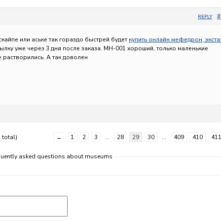
#
REPLY
скайпе или аське так гораздо быстрей будет
купить онлайн мефедрон, экста
лку уже через 3 дня после заказа. МН-001 хороший, только маленькие
е растворились. А так доволен
 total)
←
1
2
3
…
28
29
30
…
409
410
41
equently asked questions about museums