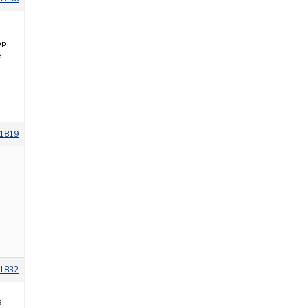
ор
е
1819
1832
а