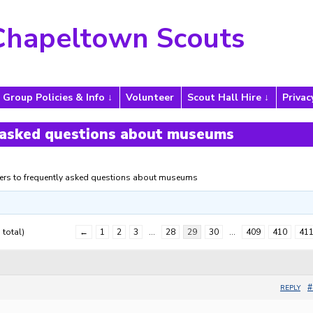
Chapeltown Scouts
Group Policies & Info
Volunteer
Scout Hall Hire
Privac
 asked questions about museums
rs to frequently asked questions about museums
 total)
←
1
2
3
…
28
29
30
…
409
410
41
#
REPLY