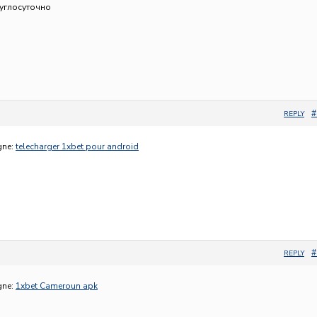
руглосуточно
#
REPLY
gne:
telecharger 1xbet pour android
#
REPLY
gne:
1xbet Cameroun apk