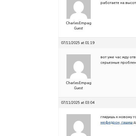
работаете на высо
CharlesEmpag
Guest
07/11/2025 at 01:19
вот уже час жду отв
серьезные пробле
CharlesEmpag
Guest
07/11/2025 at 03:04
глядишь к новому г
мефедрон, гашиш
д