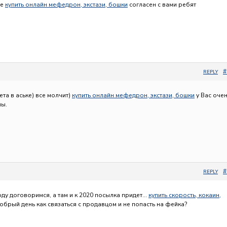
те
купить онлайн мефедрон, экстази, бошки
согласен с вами ребят
#
REPLY
ета в аське) все молчит)
купить онлайн мефедрон, экстази, бошки
у Вас оче
мы.
#
REPLY
оду договоримся, а там и к 2020 посылка придет…
купить скорость, кокаин,
обрый день как связаться с продавцом и не попасть на фейка?