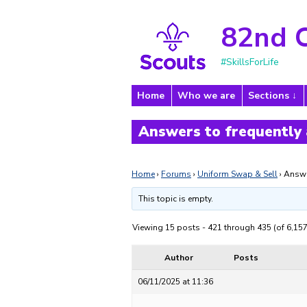
82nd 
#SkillsForLife
Home
Who we are
Sections
Answers to frequently
Home
›
Forums
›
Uniform Swap & Sell
›
Answe
This topic is empty.
Viewing 15 posts - 421 through 435 (of 6,157
Author
Posts
06/11/2025 at 11:36