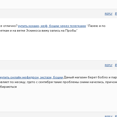
#
REPLY
все отлично?
купить кокаин, меф, бошки через телеграмм
“Лазею я по
еткам и на ветке Эскимоса вижу запись на Пробы”
#
REPLY
купить онлайн мефедрон, экстази, бошки
Даный магазин берет бобло и пар
вляет по месяцу, гдето с сентября такие проблемы сними начелись, причом
обираються
#
REPLY