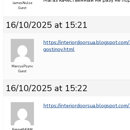
Магаз качественный ни разу не под
JamesNulse
Guest
16/10/2025 at 15:21
https://interiordoorsua.blogspot.com
gostinoy.html
MarcusPsync
Guest
16/10/2025 at 15:22
https://interiordoorsua.blogspot.com
KennethKAM