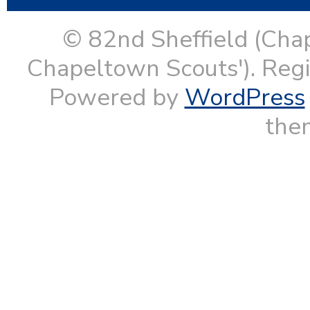
© 82nd Sheffield (Cha
Chapeltown Scouts'). Reg
Powered by
WordPress
them