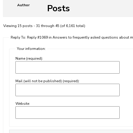
Posts
Author
Viewing 15 posts - 31 through 45 (of 6,161 total)
Reply To: Reply #1069 in Answers to frequently asked questions about
Your information:
Name (required):
Mail (will not be published) (required):
Website: