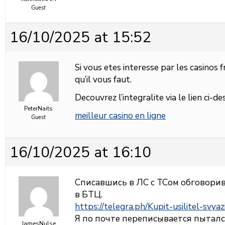
Guest
16/10/2025 at 15:52
Si vous etes interesse par les casinos f
qu’il vous faut.
Decouvrez l’integralite via le lien ci-de
PeterNaits
meilleur casino en ligne
Guest
16/10/2025 at 16:10
Списавшись в ЛС с ТСом обговорив
в БТЦ.
https://telegra.ph/Kupit-usilitel-svy
Я по почте переписывается пытал
JamesNulse