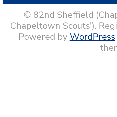
© 82nd Sheffield (Cha
Chapeltown Scouts'). Reg
Powered by
WordPress
them