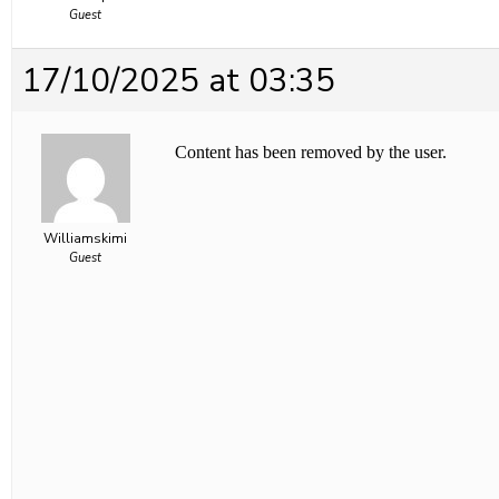
Guest
17/10/2025 at 03:35
Williamskimi
Guest