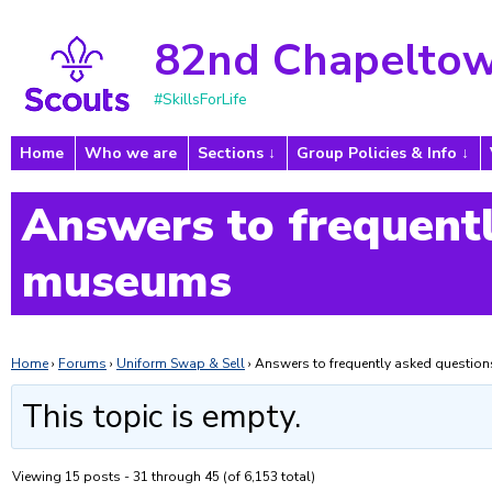
82nd Chapeltow
#SkillsForLife
Home
Who we are
Sections
Group Policies & Info
Answers to frequentl
museums
Home
›
Forums
›
Uniform Swap & Sell
›
Answers to frequently asked questi
This topic is empty.
Viewing 15 posts - 31 through 45 (of 6,153 total)