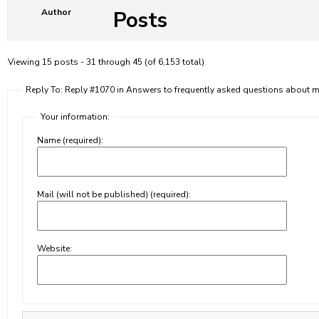
Posts
Author
Viewing 15 posts - 31 through 45 (of 6,153 total)
Reply To: Reply #1070 in Answers to frequently asked questions about
Your information:
Name (required):
Mail (will not be published) (required):
Website: