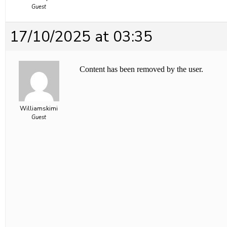
Guest
17/10/2025 at 03:35
Williamskimi
Guest