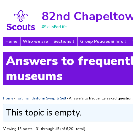
82nd Chapeltow
#SkillsForLife
Home
Who we are
Sections
Group Policies & Info
Answers to frequentl
museums
Home
›
Forums
›
Uniform Swap & Sell
›
Answers to frequently asked questi
This topic is empty.
Viewing 15 posts - 31 through 45 (of 6,201 total)