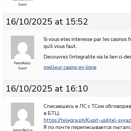
Guest
16/10/2025 at 15:52
Si vous etes interesse par les casinos f
qu’il vous faut.
Decouvrez l’integralite via le lien ci-de
PeterNaits
meilleur casino en ligne
Guest
16/10/2025 at 16:10
Списавшись в ЛС с ТСом обговорив
в БТЦ.
https://telegra.ph/Kupit-usilitel-svy
Я по почте переписывается пытал
JamesNulse