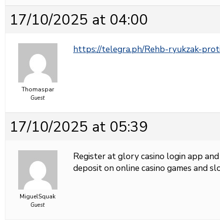
17/10/2025 at 04:00
https://telegra.ph/Rehb-ryukzak-pro
Thomaspar
Guest
17/10/2025 at 05:39
Register at
glory casino login app and
deposit on online casino games and sl
MiguelSquak
Guest