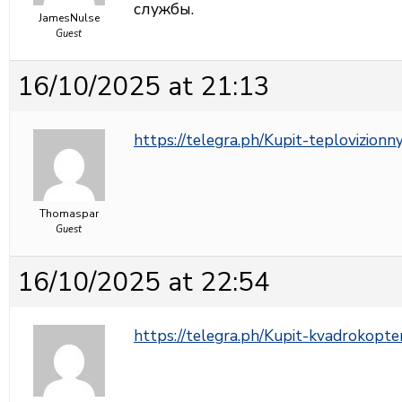
службы.
JamesNulse
Guest
16/10/2025 at 21:13
https://telegra.ph/Kupit-teplovizion
Thomaspar
Guest
16/10/2025 at 22:54
https://telegra.ph/Kupit-kvadrokopte