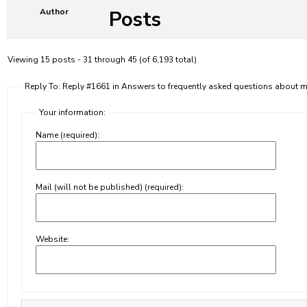
Posts
Author
Viewing 15 posts - 31 through 45 (of 6,193 total)
Reply To: Reply #1661 in Answers to frequently asked questions about
Your information:
Name (required):
Mail (will not be published) (required):
Website: