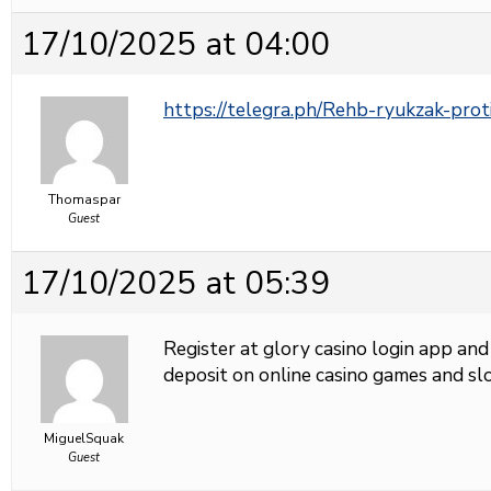
17/10/2025 at 04:00
https://telegra.ph/Rehb-ryukzak-pro
Thomaspar
Guest
17/10/2025 at 05:39
Register at
glory casino login app and
deposit on online casino games and sl
MiguelSquak
Guest