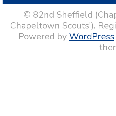
© 82nd Sheffield (Cha
Chapeltown Scouts'). Reg
Powered by
WordPress
them