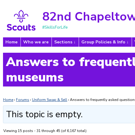
82nd Chapeltow
#SkillsForLife
Home
Who we are
Sections
Group Policies & Info
Answers to frequentl
museums
Home
›
Forums
›
Uniform Swap & Sell
›
Answers to frequently asked questi
This topic is empty.
Viewing 15 posts - 31 through 45 (of 6,167 total)