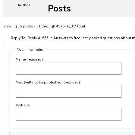
Posts
Author
Viewing 15 posts - 31 through 45 (of 6,167 total)
Reply To: Reply #1665 in Answers to frequently asked questions about
Your information:
Name (required):
Mail (will not be published) (required):
Website: