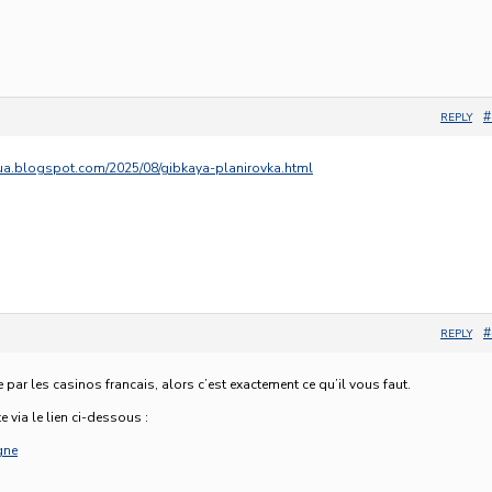
#
REPLY
rsua.blogspot.com/2025/08/gibkaya-planirovka.html
#
REPLY
e par les casinos francais, alors c’est exactement ce qu’il vous faut.
e via le lien ci-dessous :
gne