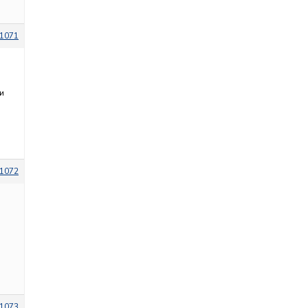
1071
и
1072
1073