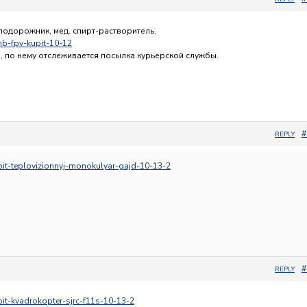
 подорожник, мед. спирт-растворитель.
ehb-fpv-kupit-10-12
, по нему отслеживается посылка курьерской службы.
#
REPLY
upit-teplovizionnyj-monokulyar-gajd-10-13-2
#
REPLY
upit-kvadrokopter-sjrc-f11s-10-13-2