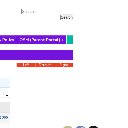
y Policy
OSM (Parent Portal)
Left
Default
Right
4
→
1066