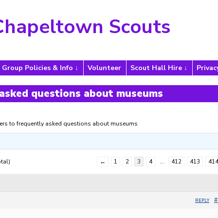
Chapeltown Scouts
Group Policies & Info
Volunteer
Scout Hall Hire
Privac
 asked questions about museums
rs to frequently asked questions about museums
tal)
←
1
2
3
4
…
412
413
41
#
REPLY