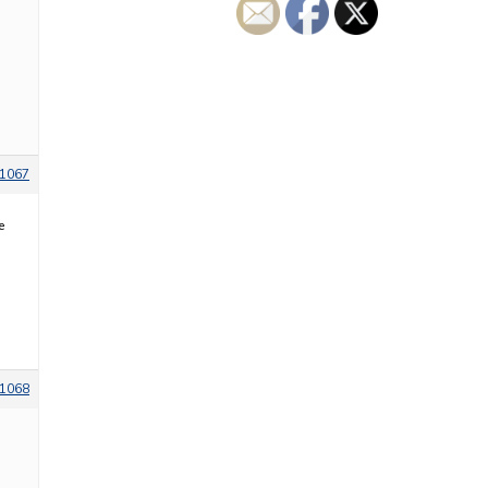
1067
е
1068