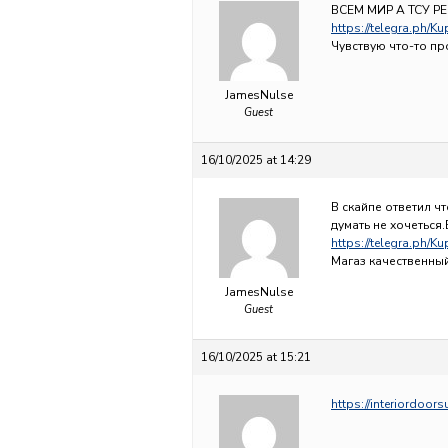
ВСЕМ МИР А ТСУ РЕ
https://telegra.ph/
Чувствую что-то про
JamesNulse
Guest
16/10/2025 at 14:29
В скайпе ответил ч
думать не хочеться.
https://telegra.ph/K
Магаз качественный
JamesNulse
Guest
16/10/2025 at 15:21
https://interiordoor