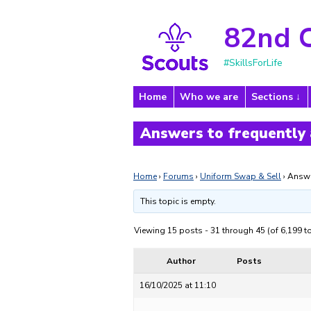
82nd 
#SkillsForLife
Home
Who we are
Sections
Answers to frequently
Home
›
Forums
›
Uniform Swap & Sell
›
Answe
This topic is empty.
Viewing 15 posts - 31 through 45 (of 6,199 to
Author
Posts
16/10/2025 at 11:10