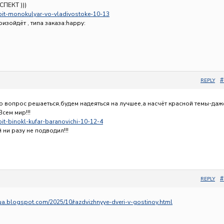
СПЕКТ )))
Kupit-monokulyar-vo-vladivostoke-10-13
изойдёт , типа заказа:happy:
#
REPLY
то вопрос решаеться,будем надеяться на лучшее,а насчёт красной темы-даж
Всем мир!!!
upit-binokl-kufar-baranovichi-10-12-4
 ни разу не подводил!!!
#
REPLY
sua.blogspot.com/2025/10/razdvizhnyye-dveri-v-gostinoy.html