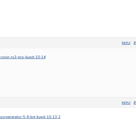
#
REPLY
i-ronin-rs3-pro-kupit-10-14
#
REPLY
enzogenerator-5-6-kvt-kupit-10-13-2