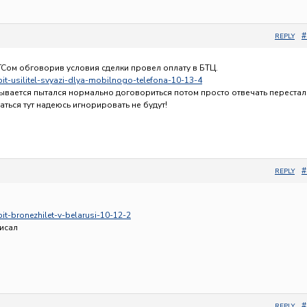
#
REPLY
ТСом обговорив условия сделки провел оплату в БТЦ.
upit-usilitel-svyazi-dlya-mobilnogo-telefona-10-13-4
ывается пытался нормально договориться потом просто отвечать перестал
ться тут надеюсь игнорировать не будут!
#
REPLY
upit-bronezhilet-v-belarusi-10-12-2
писал
#
REPLY