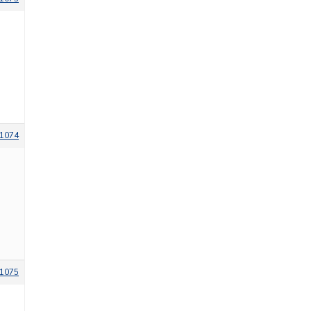
1074
1075