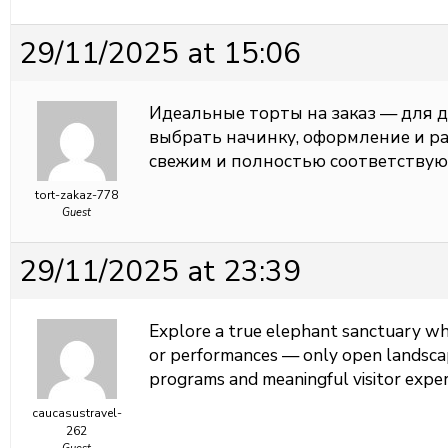
29/11/2025 at 15:06
Идеальные
торты на заказ — для 
выбрать начинку, оформление и ра
свежим и полностью соответствую
tort-zakaz-778
Guest
29/11/2025 at 23:39
Explore a true
elephant sanctuary whe
or performances — only open landscape
programs and meaningful visitor exper
caucasustravel-
262