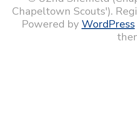
Chapeltown Scouts'). Reg
Powered by
WordPress
them