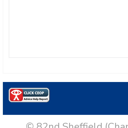
© 82nd Sheffield (Cha