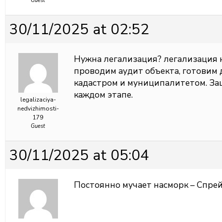
Guest
30/11/2025 at 02:52
Нужна легализация?
легализация
проводим аудит объекта, готовим 
кадастром и муниципалитетом. За
каждом этапе.
legalizaciya-
nedvizhimosti-
179
Guest
30/11/2025 at 05:04
Постоянно мучает насморк –
Спрей