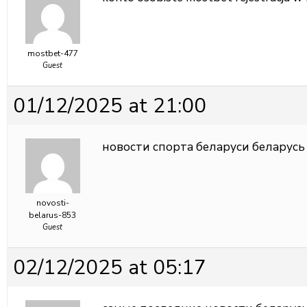
mostbet-477
Guest
01/12/2025 at 21:00
новости спорта беларуси
беларусь
novosti-
belarus-853
Guest
02/12/2025 at 05:17