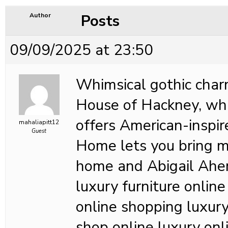
Posts
Author
09/09/2025 at 23:50
Whimsical gothic charm
House of Hackney, whi
offers American-inspi
mahaliapitt12
Guest
Home lets you bring m
home and Abigail Ahern
luxury furniture online
online shopping luxury 
shop online luxury onli