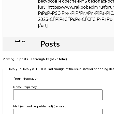
ресурсов и обеспечить безопаснос
[url=https://www.rakpobedim.ru/foru
РїРѕР»РЅС‹Р№-РіР°Р№Рґ-РїРѕ-РІ
2026-СЃРїРёСЃРѕРє-СЃСЃС‹Р»РѕРє-1
[/url]
Posts
Author
Viewing 15 posts - 1 through 15 (of 25 total)
Reply To: Reply #31018 in Had enough of the usual interior shopping des
Your information:
Name (required):
Mail (will not be published) (required):