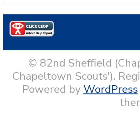
© 82nd Sheffield (Cha
Chapeltown Scouts'). Reg
Powered by
WordPress
them