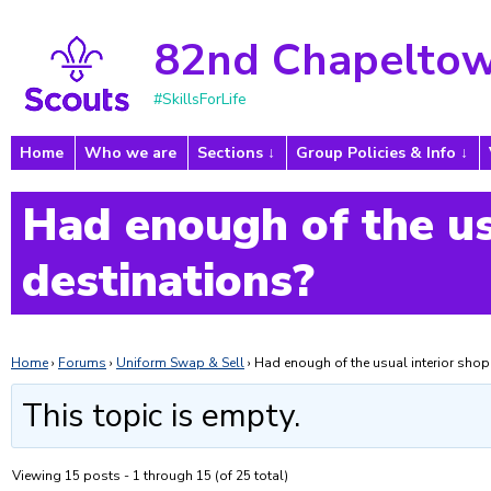
82nd Chapeltow
#SkillsForLife
Home
Who we are
Sections
Group Policies & Info
Had enough of the us
destinations?
Home
›
Forums
›
Uniform Swap & Sell
›
Had enough of the usual interior shop
This topic is empty.
Viewing 15 posts - 1 through 15 (of 25 total)