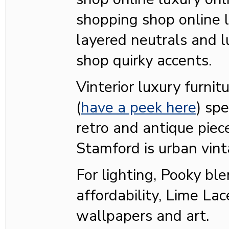
shopping shop online l
layered neutrals and l
shop quirky accents.
Vinterior luxury furnit
(
have a peek here
) spe
retro and antique piec
Stamford is urban vin
For lighting, Pooky bl
affordability, Lime Lac
wallpapers and art.