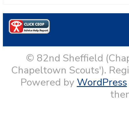
© 82nd Sheffield (Cha
Chapeltown Scouts'). Reg
Powered by
WordPress
them