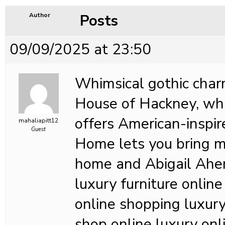
Posts
Author
09/09/2025 at 23:50
Whimsical gothic charm
House of Hackney, whi
offers American-inspi
mahaliapitt12
Guest
Home lets you bring m
home and Abigail Ahern
luxury furniture online
online shopping luxury 
shop online luxury onli