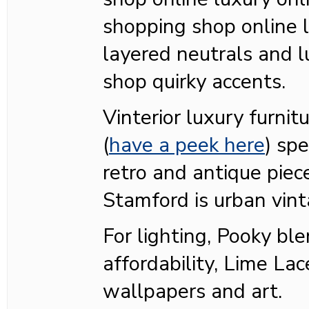
shopping shop online l
layered neutrals and l
shop quirky accents.
Vinterior luxury furnit
(
have a peek here
) spe
retro and antique piec
Stamford is urban vin
For lighting, Pooky bl
affordability, Lime Lac
wallpapers and art.