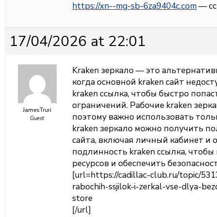
https://xn--mg-sb-6za9404c.com
— сс
17/04/2026 at 22:01
Kraken зеркало — это альтернатив
когда основной kraken сайт недос
kraken ссылка, чтобы быстро попас
ограничений. Рабочие kraken зерк
JamesTruri
поэтому важно использовать толь
Guest
kraken зеркало можно получить п
сайта, включая личный кабинет и 
подлинность kraken ссылка, чтоб
ресурсов и обеспечить безопаснос
[url=https://cadillac-club.ru/topic/53
rabochih-ssjilok-i-zerkal-vse-dlya-b
store
[/url]