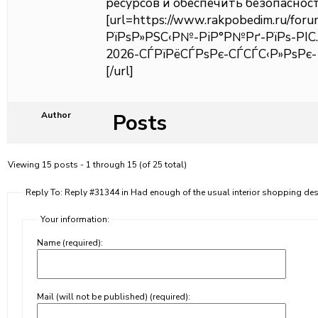
ресурсов и обеспечить безопаснос
[url=https://www.rakpobedim.ru/foru
РїРѕР»РЅС‹Р№-РіР°Р№Рґ-РїРѕ-РІ
2026-СЃРїРёСЃРѕРє-СЃСЃС‹Р»РѕРє-1
[/url]
Posts
Author
Viewing 15 posts - 1 through 15 (of 25 total)
Reply To: Reply #31344 in Had enough of the usual interior shopping des
Your information:
Name (required):
Mail (will not be published) (required):