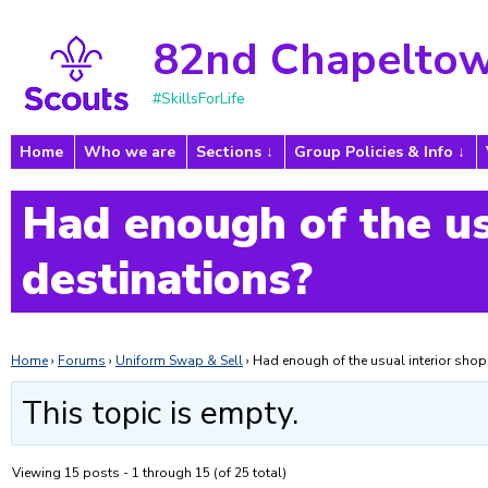
82nd Chapeltow
#SkillsForLife
Home
Who we are
Sections
Group Policies & Info
Had enough of the us
destinations?
Home
›
Forums
›
Uniform Swap & Sell
›
Had enough of the usual interior shop
This topic is empty.
Viewing 15 posts - 1 through 15 (of 25 total)