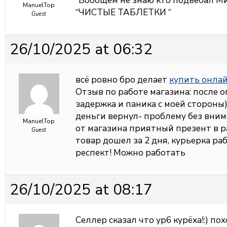
“Вообщем не знаю кто подьебал М
ManuelTop
“ЧИСТЫЕ ТАБЛЕТКИ “
Guest
26/10/2025 at 06:32
всё ровно бро делает
купить онлай
Отзыв по работе магазина: после 
задержка и паника с моей стороны
деньги вернул- проблему без вним
ManuelTop
от магазина приятный презент в 
Guest
товар дошел за 2 дня, курьерка ра
респект! Можно работать
26/10/2025 at 08:17
Селлер сказал что ур6 курёха!:) п