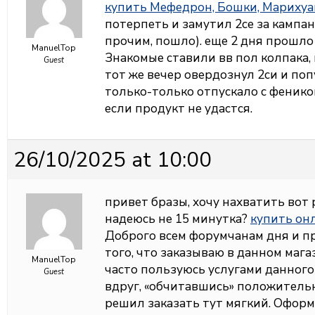
купить Мефедрон, Бошки, Марихуа
потерпеть и замутил 2се за кампа
прочим, пошло). еще 2 дня прошло
ManuelTop
Знакомые ставили вв пол колпака, 
Guest
тот же вечер овердознул 2си и поп
только-только отпускало с феников
если продукт не удастся.
26/10/2025 at 10:00
привет бразы, хочу нахватить вот р
надеюсь не 15 минутка?
купить он
Доброго всем форумчанам дня и п
того, что заказываю в данном магаз
ManuelTop
часто пользуюсь услугами данного 
Guest
вдруг, «обчитавшись» положительн
решил заказать тут мягкий. Оформи