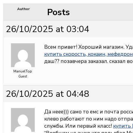
Posts
Author
26/10/2025 at 03:04
Всем привет! Хороший магазин. Уд
купить скорость, кокаин, мефедро
даш?? позавчера заказал. сказал во
ManuelTop
Guest
26/10/2025 at 04:48
Да неее))) само то емс и почта рос
клево работают по ним надо отпр
службы. Или первый класс!
купить 