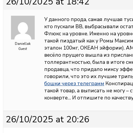
26/10/2025 at 18:42
У данного прода, самая лучшая туси
кто пускали ВВ, выбрасывали остат
Флюкс на уровне. Именно на уровне 
такой пиздатый как у Ромы Максим
Daniellak
эталон 100мг, ОКЕАН эйфории). А
Guest
весёло прущего вышла из присланн
толлерантностью, была в итоге см
продавца, что придало миксу эффе
говорили, что это их лучшие трипы
бошки через телеграмм
Конспирац
такой товар, а выписать не могу – 
конверте… И отпишите по качеству
26/10/2025 at 20:26