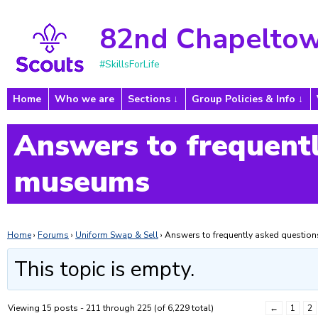
82nd Chapeltow
#SkillsForLife
Home
Who we are
Sections
Group Policies & Info
Answers to frequentl
museums
Home
›
Forums
›
Uniform Swap & Sell
›
Answers to frequently asked questi
This topic is empty.
Viewing 15 posts - 211 through 225 (of 6,229 total)
←
1
2