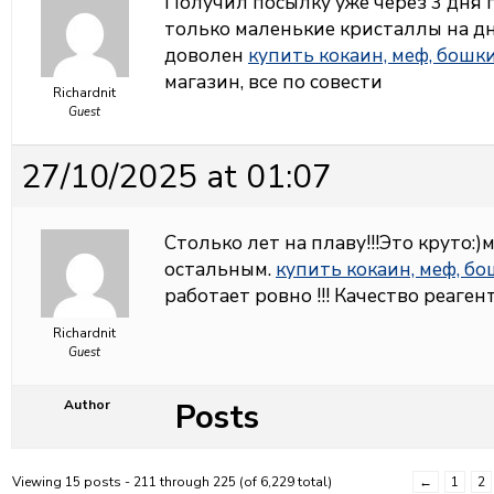
Получил посылку уже через 3 дня 
только маленькие кристаллы на дн
доволен
купить кокаин, меф, бошк
магазин, все по совести
Richardnit
Guest
27/10/2025 at 01:07
Столько лет на плаву!!!Это круто:
остальным.
купить кокаин, меф, б
работает ровно !!! Качество реагент
Richardnit
Guest
Posts
Author
Viewing 15 posts - 211 through 225 (of 6,229 total)
←
1
2