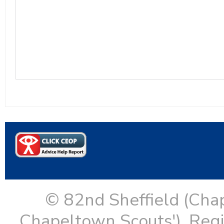
© 82nd Sheffield (Cha
Chapeltown Scouts'). Reg