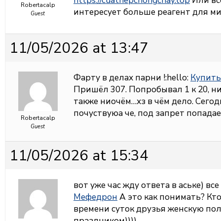
https://cuathepchongchay.top
Или все
Robertacalp
интересует больше реагент для ми
Guest
11/05/2026 at 13:47
Фарту в делах парни !:hello:
Купить
Пришёл 307. Попробывал 1 к 20, ни
также ниочём…хз в чём дело. Сего
почуствуюа че, под запрет попадае
Robertacalp
Guest
11/05/2026 at 15:34
вот уже час жду ответа в аське) вс
Мефедрон
А это как понимать? Кт
времени суток друзья женскую пол
праздником))))