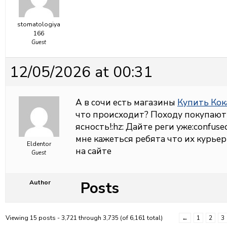
stomatologiya
166
Guest
12/05/2026 at 00:31
А в сочи есть магазины
Купить Кок
что происходит? Походу покупают в
ясность!:hz: Дайте реги уже:confuse
мне кажеться ребята что их курье
Eldentor
на сайте
Guest
Posts
Author
Viewing 15 posts - 3,721 through 3,735 (of 6,161 total)
←
1
2
3