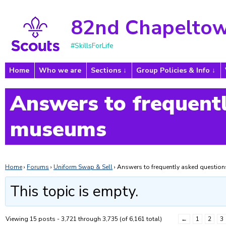
82nd Chapeltow
#SkillsForLife
Home
Who we are
Sections
Group Policies & Info
Answers to frequentl
museums
Home
›
Forums
›
Uniform Swap & Sell
›
Answers to frequently asked questi
This topic is empty.
Viewing 15 posts - 3,721 through 3,735 (of 6,161 total)
←
1
2
3