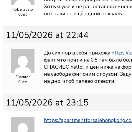
Хоть я уже и не раз оставлял мнени
Robertacalp
всё-таки от ещё одной похвалы.
Guest
11/05/2026 at 22:44
До сих пор в себя прихожу
https://
факт что почти на 0.5 там было бо
СПАСИБО:hello:, и цен ниже на фору
на свободе фиг сним с грузом! Зад
Eldentor
на дно, чтоб палево отвести!
Guest
11/05/2026 at 23:15
https://apartmentforsalehongkong.c