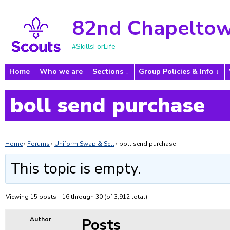
82nd Chapeltow
#SkillsForLife
Home
Who we are
Sections
Group Policies & Info
boll send purchase
Home
›
Forums
›
Uniform Swap & Sell
›
boll send purchase
This topic is empty.
Viewing 15 posts - 16 through 30 (of 3,912 total)
Posts
Author