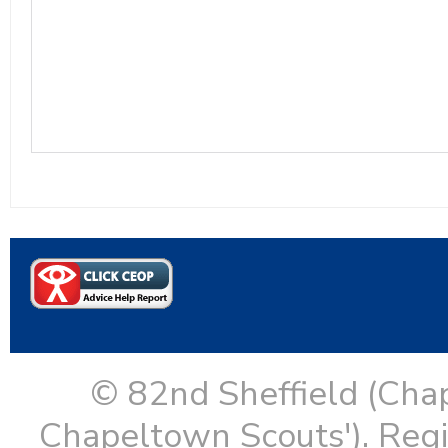
© 82nd Sheffield (Cha
Chapeltown Scouts'). Reg