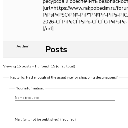
ресурсов и обеспечить безопаснос
[url=https://www.rakpobedim.ru/foru
РїРѕР»РЅС‹Р№-РіР°Р№Рґ-РїРѕ-РІ
2026-СЃРїРёСЃРѕРє-СЃСЃС‹Р»РѕРє-1
[/url]
Posts
Author
Viewing 15 posts - 1 through 15 (of 25 total)
Reply To: Had enough of the usual interior shopping destinations?
Your information:
Name (required):
Mail (will not be published) (required):