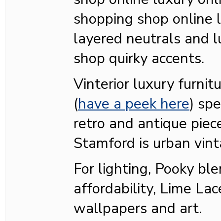
shopping shop online l
layered neutrals and l
shop quirky accents.
Vinterior luxury furnit
(
have a peek here
) spe
retro and antique piec
Stamford is urban vin
For lighting, Pooky bl
affordability, Lime Lac
wallpapers and art.