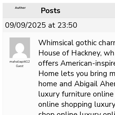
Posts
Author
09/09/2025 at 23:50
Whimsical gothic charm
House of Hackney, whi
offers American-inspi
mahaliapitt12
Guest
Home lets you bring m
home and Abigail Ahern
luxury furniture online
online shopping luxury 
shop online luxury onli