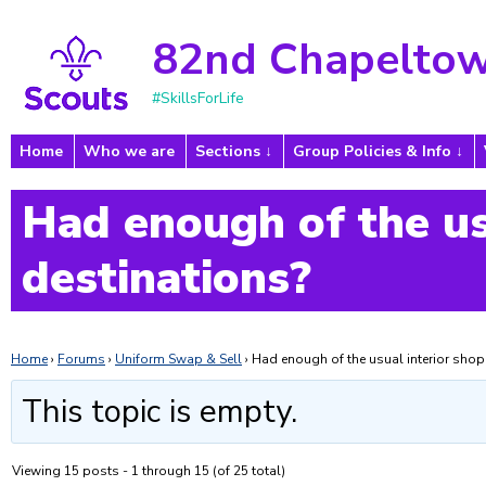
82nd Chapeltow
#SkillsForLife
Home
Who we are
Sections
Group Policies & Info
Had enough of the us
destinations?
Home
›
Forums
›
Uniform Swap & Sell
›
Had enough of the usual interior shop
This topic is empty.
Viewing 15 posts - 1 through 15 (of 25 total)