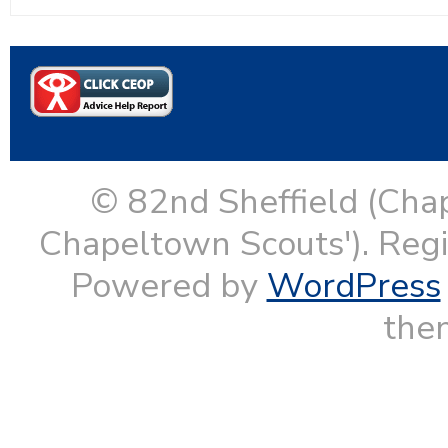
© 82nd Sheffield (Cha
Chapeltown Scouts'). Reg
Powered by
WordPress
them