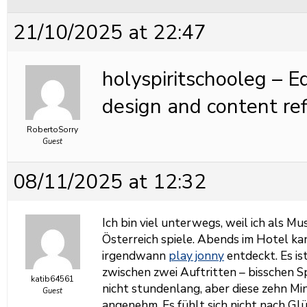
21/10/2025 at 22:47
holyspiritschooleg – E
design and content refl
RobertoSorry
Guest
08/11/2025 at 12:32
Ich bin viel unterwegs, weil ich als Mu
Österreich spiele. Abends im Hotel kan
irgendwann
play jonny
entdeckt. Es is
zwischen zwei Auftritten – bisschen S
katib64561
nicht stundenlang, aber diese zehn Mi
Guest
angenehm. Es fühlt sich nicht nach Glüc