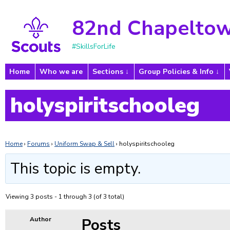
82nd Chapeltow
#SkillsForLife
Home
Who we are
Sections
Group Policies & Info
holyspiritschooleg
Home
›
Forums
›
Uniform Swap & Sell
›
holyspiritschooleg
This topic is empty.
Viewing 3 posts - 1 through 3 (of 3 total)
Posts
Author