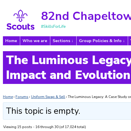
82nd Chapeltow
#SkillsForLife
Home
Who we are
Sections
Group Policies & Info
The Luminous Legacy
Impact and Evolution
Home
›
Forums
›
Uniform Swap & Sell
›
The Luminous Legacy: A Case Study on
This topic is empty.
Viewing 15 posts - 16 through 30 (of 17,024 total)