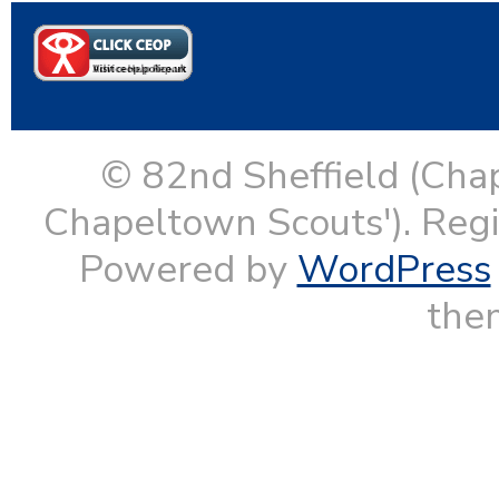
© 82nd Sheffield (Cha
Chapeltown Scouts'). Reg
Powered by
WordPress
them