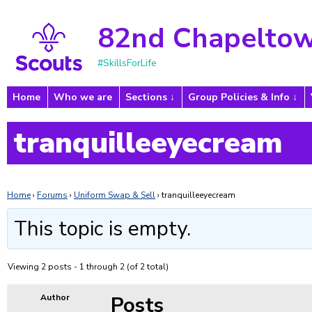
82nd Chapeltow
#SkillsForLife
Home
Who we are
Sections
Group Policies & Info
tranquilleeyecream
Home
›
Forums
›
Uniform Swap & Sell
›
tranquilleeyecream
This topic is empty.
Viewing 2 posts - 1 through 2 (of 2 total)
Posts
Author